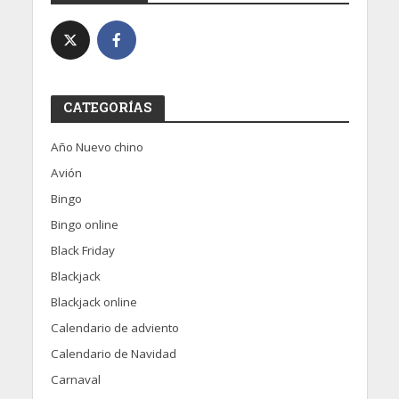
CATEGORÍAS
Año Nuevo chino
Avión
Bingo
Bingo online
Black Friday
Blackjack
Blackjack online
Calendario de adviento
Calendario de Navidad
Carnaval