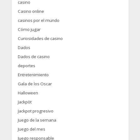
casino
Casino online
casinos por el mundo
Cómo jugar
Curiosidades de casino
Dados
Dados de casino
deportes
Entretenimiento
Gala de los Oscar
Halloween
Jackpòt
Jackpot progresivo
Juego de la semana
Juego del mes
Juego responsable