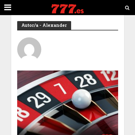
Autor/a - Alexander