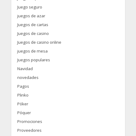
Juego seguro
juegos de azar
Juegos de cartas
Juegos de casino
Juegos de casino online
juegos de mesa
Juegos populares
Navidad
novedades
Pagos
Plinko
Póker
Póquer
Promociones
Proveedores