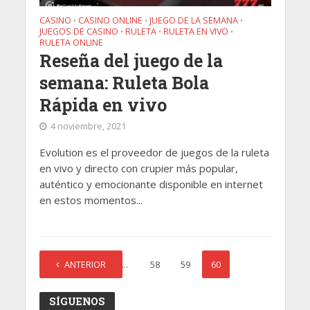
CASINO
CASINO ONLINE
JUEGO DE LA SEMANA
•
•
•
JUEGOS DE CASINO
RULETA
RULETA EN VIVO
•
•
•
RULETA ONLINE
Reseña del juego de la
semana: Ruleta Bola
Rápida en vivo
4 noviembre, 2021
Evolution es el proveedor de juegos de la ruleta
en vivo y directo con crupier más popular,
auténtico y emocionante disponible en internet
en estos momentos...
ANTERIOR
1
…
58
59
60
SÍGUENOS