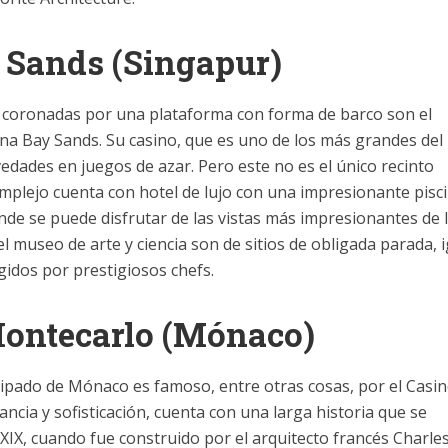
 Sands (Singapur)
y coronadas por una plataforma con forma de barco son el
ina Bay Sands. Su casino, que es uno de los más grandes del
edades en juegos de azar. Pero este no es el único recinto
omplejo cuenta con hotel de lujo con una impresionante pisc
onde se puede disfrutar de las vistas más impresionantes de 
el museo de arte y ciencia son de sitios de obligada parada, 
gidos por prestigiosos chefs.
Montecarlo (Mónaco)
ipado de Mónaco es famoso, entre otras cosas, por el Casi
ncia y sofisticación, cuenta con una larga historia que se
XIX, cuando fue construido por el arquitecto francés Charle