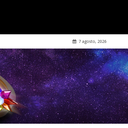
7 agosto, 2026