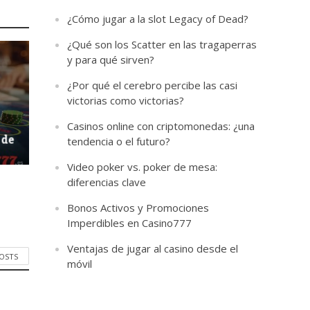
¿Cómo jugar a la slot Legacy of Dead?
¿Qué son los Scatter en las tragaperras
y para qué sirven?
¿Por qué el cerebro percibe las casi
victorias como victorias?
Casinos online con criptomonedas: ¿una
 de
tendencia o el futuro?
Video poker vs. poker de mesa:
diferencias clave
Bonos Activos y Promociones
Imperdibles en Casino777
Ventajas de jugar al casino desde el
POSTS
móvil