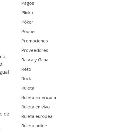
Pagos
Plinko
Póker
Póquer
Promociones
Proveedores
ina
Rasca y Gana
la
Reto
igual
Rock
Ruleta
Ruleta americana
Ruleta en vivo
no de
Ruleta europea
Ruleta online
s