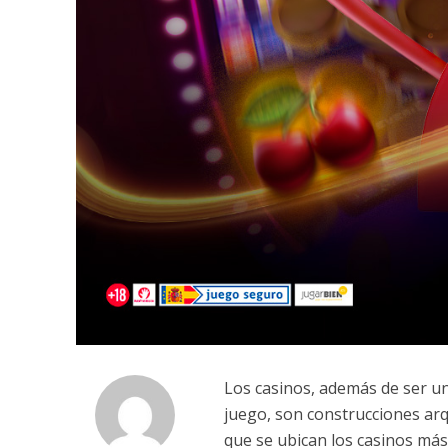
Los casinos, además de ser un
juego, son construcciones arq
que se ubican los casinos má