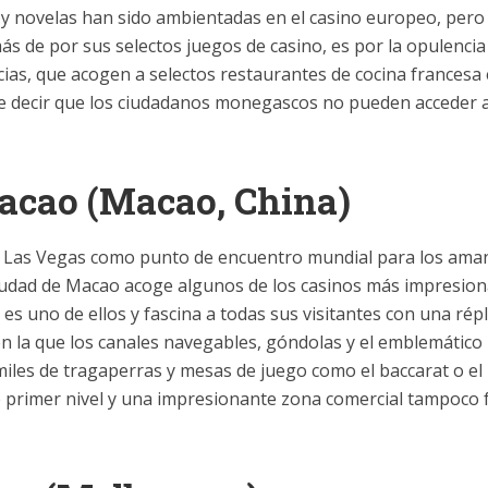
 y novelas han sido ambientadas en el casino europeo, pero
ás de por sus selectos juegos de casino, es por la opulencia
cias, que acogen a selectos restaurantes de cocina francesa 
abe decir que los ciudadanos monegascos no pueden acceder a
acao (Macao, China)
a Las Vegas como punto de encuentro mundial para los ama
 ciudad de Macao acoge algunos de los casinos más impresio
s uno de ellos y fascina a todas sus visitantes con una répl
 en la que los canales navegables, góndolas y el emblemático
miles de tragaperras y mesas de juego como el baccarat o el
e primer nivel y una impresionante zona comercial tampoco 