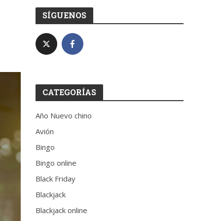
SÍGUENOS
CATEGORÍAS
Año Nuevo chino
Avión
Bingo
Bingo online
Black Friday
Blackjack
Blackjack online