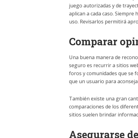
juego autorizadas y de trayec
aplican a cada caso. Siempre 
uso. Revisarlos permitirá apr
Comparar opin
Una buena manera de reconoce
seguro es recurrir a sitios 
foros y comunidades que se fo
que un usuario para aconsejar
También existe una gran canti
comparaciones de los diferent
sitios suelen brindar informac
Asegurarse de