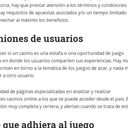
toria, hay que prestar atención a los términos y condiciones
hay requisitos de apuestas asociados y/o un tiempo limitado
ovechar al máximo los beneficios.
iones de usuarios
r si un casino es una estafa o una oportunidad de juego
web en donde los usuarios comparten sus experiencias. Hay 
rman en torno a la temática de los juegos de azar, y nada 
 a otro usuario.
dad de páginas especializadas en analizar y realizar
es casinos online a los que se puede acceder desde el país. 
ión muy completa y certera, y alertan cuando se trata de est
 que adhiera al juego