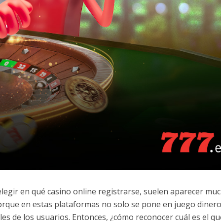
legir en qué casino online registrarse, suelen aparecer mu
orque en estas plataformas no solo se pone en juego dinero
es de los usuarios. Entonces, ¿cómo reconocer cuál es el q