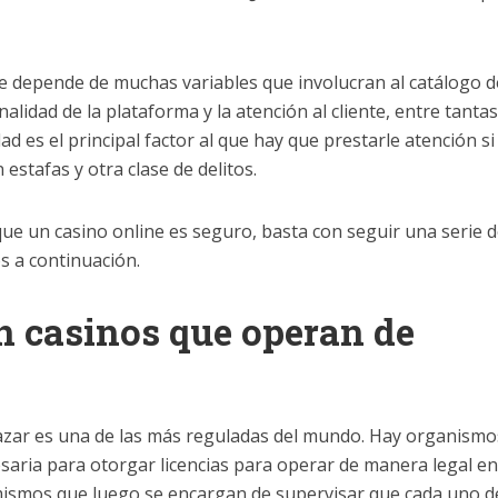
ne depende de muchas variables que involucran al catálogo d
onalidad de la plataforma y la atención al cliente, entre tanta
ad es el principal factor al que hay que prestarle atención si
 estafas y otra clase de delitos.
 que un casino online es seguro, basta con seguir una serie 
 a continuación.
en casinos que operan de
e azar es una de las más reguladas del mundo. Hay organism
saria para otorgar licencias para operar de manera legal e
s mismos que luego se encargan de supervisar que cada uno d