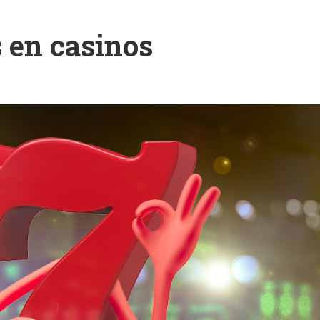
 en casinos