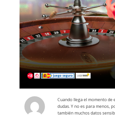
Cuando llega el momento de e
dudas. Y no es para menos, p
también muchos datos sensibl