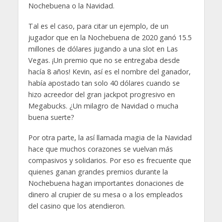
Nochebuena o la Navidad.
Tal es el caso, para citar un ejemplo, de un
jugador que en la Nochebuena de 2020 ganó 15.5
millones de dólares jugando a una slot en Las
Vegas. ¡Un premio que no se entregaba desde
hacía 8 años! Kevin, así es el nombre del ganador,
había apostado tan solo 40 dólares cuando se
hizo acreedor del gran jackpot progresivo en
Megabucks. ¿Un milagro de Navidad o mucha
buena suerte?
Por otra parte, la así llamada magia de la Navidad
hace que muchos corazones se vuelvan más
compasivos y solidarios. Por eso es frecuente que
quienes ganan grandes premios durante la
Nochebuena hagan importantes donaciones de
dinero al crupier de su mesa o a los empleados
del casino que los atendieron.