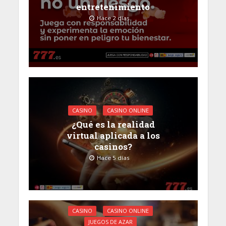
entretenimiento
Hace 2 días
CASINO
CASINO ONLINE
¿Qué es la realidad
virtual aplicada a los
casinos?
Hace 5 días
CASINO
CASINO ONLINE
JUEGOS DE AZAR