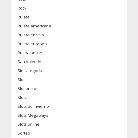
Rock
Ruleta
Ruleta americana
Ruleta en vivo
Ruleta europea
Ruleta online
San Valentín
Sin categoría
Slot
Slot online
Slots
Slots de invierno
Slots Megaways
Slots online
Sorteo