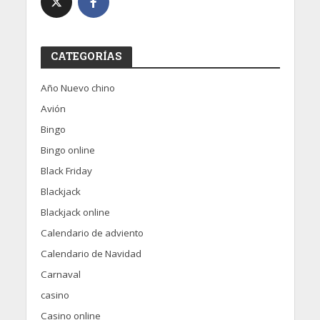
CATEGORÍAS
Año Nuevo chino
Avión
Bingo
Bingo online
Black Friday
Blackjack
Blackjack online
Calendario de adviento
Calendario de Navidad
Carnaval
casino
Casino online