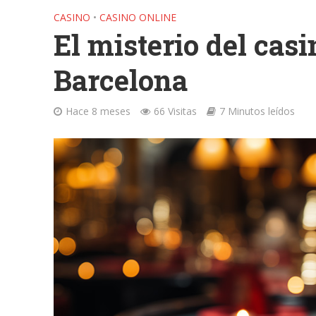
CASINO
•
CASINO ONLINE
El misterio del cas
Barcelona
Hace 8 meses
66 Visitas
7 Minutos leídos