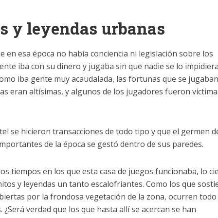
os y leyendas urbanas
en esa época no había conciencia ni legislación sobre los
gente iba con su dinero y jugaba sin que nadie se lo impidier
 Como iba gente muy acaudalada, las fortunas que se jugaba
as eran altísimas, y algunos de los jugadores fueron víctima
el se hicieron transacciones de todo tipo y que el germen d
mportantes de la época se gestó dentro de sus paredes.
los tiempos en los que esta casa de juegos funcionaba, lo ci
itos y leyendas un tanto escalofriantes. Como los que sost
ubiertas por la frondosa vegetación de la zona, ocurren todo
 ¿Será verdad que los que hasta allí se acercan se han