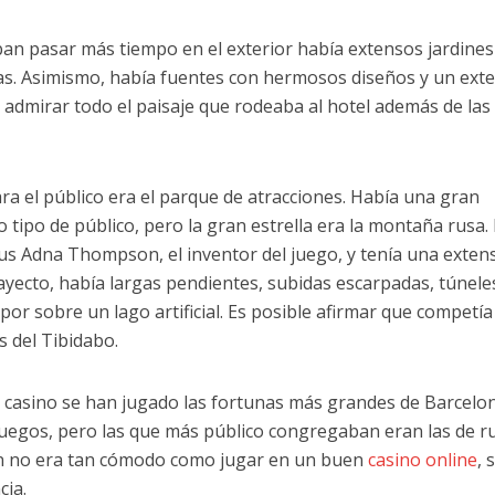
ban pasar más tiempo en el exterior había extensos jardines
tas. Asimismo, había fuentes con hermosos diseños y un ext
 admirar todo el paisaje que rodeaba al hotel además de las
ra el público era el parque de atracciones. Había una gran
 tipo de público, pero la gran estrella era la montaña rusa.
us Adna Thompson, el inventor del juego, y tenía una exten
rayecto, había largas pendientes, subidas escarpadas, túnele
or sobre un lago artificial. Es posible afirmar que competía
s del Tibidabo.
el casino se han jugado las fortunas más grandes de Barcelo
uegos, pero las que más público congregaban eran las de ru
ien no era tan cómodo como jugar en un buen
casino online
, 
cia.