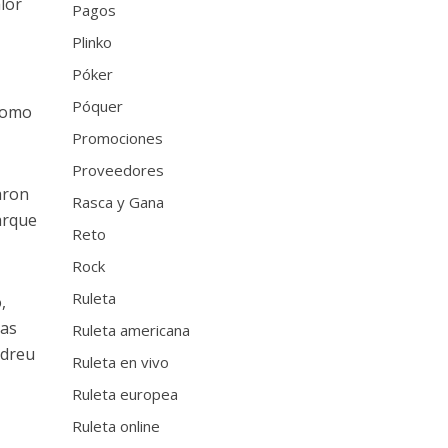
lor
Pagos
Plinko
Póker
Póquer
 como
Promociones
Proveedores
aron
Rasca y Gana
arque
Reto
Rock
Ruleta
,
las
Ruleta americana
ndreu
Ruleta en vivo
Ruleta europea
Ruleta online