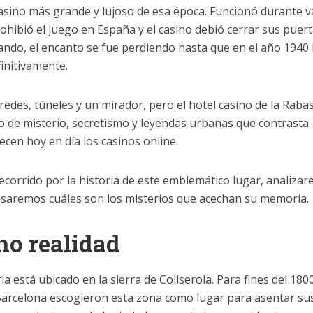
 casino más grande y lujoso de esa época. Funcionó durante v
ohibió el juego en España y el casino debió cerrar sus puert
nando, el encanto se fue perdiendo hasta que en el año 1940 
finitivamente.
edes, túneles y un mirador, pero el hotel casino de la Raba
 de misterio, secretismo y leyendas urbanas que contrasta
ecen hoy en día los casinos online.
ecorrido por la historia de este emblemático lugar, analiza
pasaremos cuáles son los misterios que acechan su memoria.
ho realidad
ria está ubicado en la sierra de Collserola. Para fines del 1800
Barcelona escogieron esta zona como lugar para asentar su