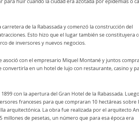
r para huir cuando la ciudad era azotada por epidemias o ca
a carretera de la Rabassada y comenzó la construcción del
tracciones. Esto hizo que el lugar también se constituyera
rco de inversores y nuevos negocios.
se asoció con el empresario Miquel Montané y juntos compr
 convertirla en un hotel de lujo con restaurante, casino y p
1899 con la apertura del Gran Hotel de la Rabassada. Luego
versores franceses para que compraran 10 hectáreas sobre 
la arquitectónica. La obra fue realizada por el arquitecto A
 2,5 millones de pesetas, un número que para esa época era