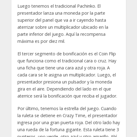
Luego tenemos el tradicional Pachinko. El
presentador lanza una moneda por la parte
superior del panel que va a ir cayendo hasta
aterrizar sobre un multiplicador ubicado en la
parte inferior del juego. Aquí la recompensa
máxima es por diez mil.
El tercer segmento de bonificación es el Coin Flip
que funciona como el tradicional cara o cruz. Hay
una ficha que tiene una cara azul y otra roja. A
cada cara se le asigna un multiplicador. Luego, el
presentador presiona un pulsador y la moneda
gira en el aire. Dependiendo del lado en el que
aterrice será la bonificación que reciba el jugador.
Por último, tenemos la estrella del juego. Cuando
la ruleta se detiene en Crazy Time, el presentador
ingresa por una gran puerta roja. Del otro lado hay
una rueda de la fortuna gigante. Esta ruleta tiene 3
punteros, uno verde, otro azul y otro amarillo. Ahí