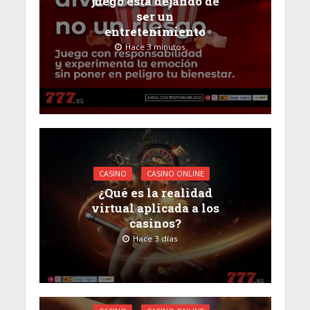
juego está dejando de
ser un
entretenimiento
Hace 3 minutos
CASINO
CASINO ONLINE
¿Qué es la realidad
virtual aplicada a los
casinos?
Hace 3 días