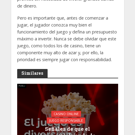
de dinero.
Pero es importante que, antes de comenzar a
jugar, el jugador conozca muy bien el
funcionamiento del juego y defina un presupuesto
máximo a invertir. Nunca se debe olvidar que este
juego, como todos los de casino, tiene un
componente muy alto de azar y, por ello, la
prioridad es siempre jugar con responsabilidad.
Similares
CASINO ONLINE
JUEGO RESPONSABLE
Señales de que el