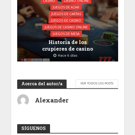
CASINO
CASINO ONLINE
JUEGOS DE AZAR
JUEGOS DE CARTAS
JUEGOS DE CASINO
JUEGOS DE CASINO ONLINE
JUEGOS DE MESA
Historia de los
crupieres de casino
Hace 6 días
Acerca del autor/a
VER TODOS LOS POSTS
Alexander
SÍGUENOS