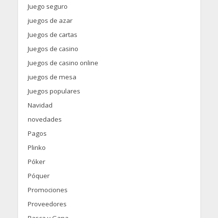
Juego seguro
juegos de azar
Juegos de cartas
Juegos de casino
Juegos de casino online
juegos de mesa
Juegos populares
Navidad
novedades
Pagos
Plinko
Póker
Póquer
Promociones
Proveedores