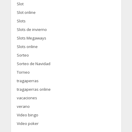
Slot
Slot online
Slots
Slots de invierno
Slots Megaways
Slots online
Sorteo
Sorteo de Navidad
Torneo
tragaperras
tragaperras online
vacaciones
verano
Video bingo
Video poker