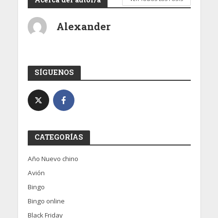
Alexander
SÍGUENOS
CATEGORÍAS
Año Nuevo chino
Avión
Bingo
Bingo online
Black Friday