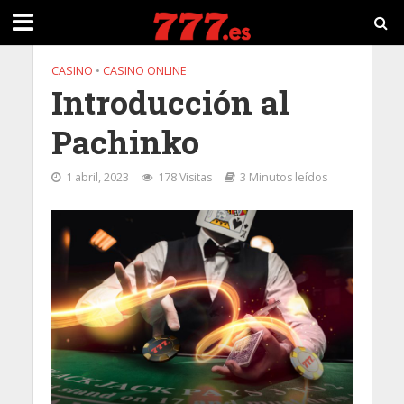
CASINO
•
CASINO ONLINE
Introducción al
Pachinko
1 abril, 2023
178 Visitas
3 Minutos leídos