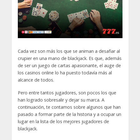
Cada vez son más los que se animan a desafiar al
crupier en una mano de blackjack. Es que, además
de ser un juego de cartas apasionante, el auge de
los casinos online lo ha puesto todavía más al
alcance de todos.
Pero entre tantos jugadores, son pocos los que
han logrado sobresalir y dejar su marca. A
continuación, te contamos sobre algunos que han
pasado a formar parte de la historia y a ocupar un
lugar en la lista de los mejores jugadores de
blackjack.