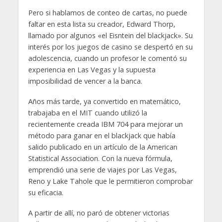
Pero si hablamos de conteo de cartas, no puede
faltar en esta lista su creador, Edward Thorp,
llamado por algunos «el Eisntein del blackjack». Su
interés por los juegos de casino se despertó en su
adolescencia, cuando un profesor le comentó su
experiencia en Las Vegas y la supuesta
imposibilidad de vencer a la banca.
Años más tarde, ya convertido en matemático,
trabajaba en el MIT cuando utilizó la
recientemente creada IBM 704 para mejorar un
método para ganar en el blackjack que había
salido publicado en un artículo de la American
Statistical Association. Con la nueva fórmula,
emprendió una serie de viajes por Las Vegas,
Reno y Lake Tahole que le permitieron comprobar
su eficacia.
A partir de allí, no paró de obtener victorias