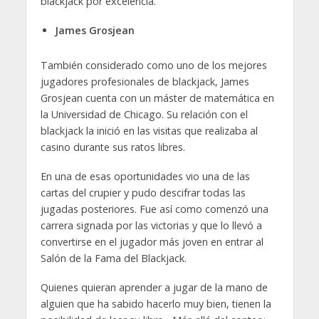
blackjack por excelencia.
James Grosjean
También considerado como uno de los mejores
jugadores profesionales de blackjack, James
Grosjean cuenta con un máster de matemática en
la Universidad de Chicago. Su relación con el
blackjack la inició en las visitas que realizaba al
casino durante sus ratos libres.
En una de esas oportunidades vio una de las
cartas del crupier y pudo descifrar todas las
jugadas posteriores. Fue así como comenzó una
carrera signada por las victorias y que lo llevó a
convertirse en el jugador más joven en entrar al
Salón de la Fama del Blackjack.
Quienes quieran aprender a jugar de la mano de
alguien que ha sabido hacerlo muy bien, tienen la