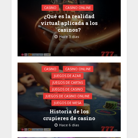
CASINO
CASINO ONLINE
¿Qué es la realidad
virtual aplicada a los
casinos?
Hace 3 días
CASINO
CASINO ONLINE
JUEGOS DE AZAR
JUEGOS DE CARTAS
JUEGOS DE CASINO
JUEGOS DE CASINO ONLINE
JUEGOS DE MESA
Historia de los
crupieres de casino
Hace 6 días