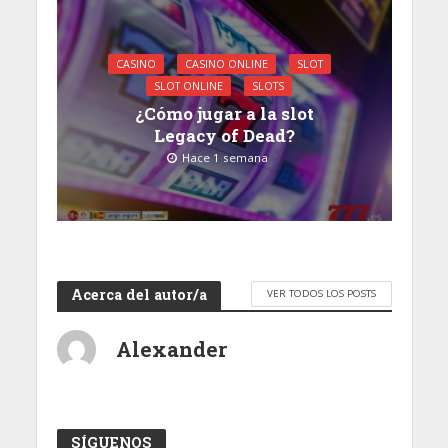
CASINO
CASINO ONLINE
SLOT
SLOT ONLINE
SLOTS
¿Cómo jugar a la slot
Legacy of Dead?
Hace 1 semana
Acerca del autor/a
VER TODOS LOS POSTS
Alexander
SÍGUENOS