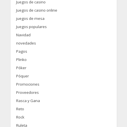
Juegos de casino
Juegos de casino online
juegos de mesa
Juegos populares
Navidad
novedades
Pagos
Plinko
Póker
Póquer
Promociones
Proveedores
Rasca y Gana
Reto
Rock
Ruleta