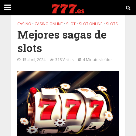
CASINO
•
CASINO ONLINE
•
SLOT
•
SLOT ONLINE
•
SLOTS
Mejores sagas de
slots
15 abril, 2024
318 Visitas
4 Minutos leídos