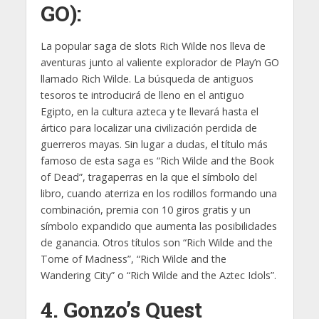
GO):
La popular saga de slots Rich Wilde nos lleva de
aventuras junto al valiente explorador de Play’n GO
llamado Rich Wilde. La búsqueda de antiguos
tesoros te introducirá de lleno en el antiguo
Egipto, en la cultura azteca y te llevará hasta el
ártico para localizar una civilización perdida de
guerreros mayas. Sin lugar a dudas, el título más
famoso de esta saga es “Rich Wilde and the Book
of Dead”, tragaperras en la que el símbolo del
libro, cuando aterriza en los rodillos formando una
combinación, premia con 10 giros gratis y un
símbolo expandido que aumenta las posibilidades
de ganancia. Otros títulos son “Rich Wilde and the
Tome of Madness”, “Rich Wilde and the
Wandering City” o “Rich Wilde and the Aztec Idols”.
4. Gonzo’s Quest