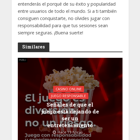
entenderás el porqué de su éxito y popularidad
entre usuarios de todo el mundo. Si a ti también
consiguen conquistarte, no olvides jugar con
responsabilidad para que tus sesiones sean
siempre seguras. ¡Buena suerte!
Similares
CASINO ONLINE
JUEGO RESPONSABLE
Señales de que el
juego está dejando de
ser un
entretenimiento
Hace 19 horas