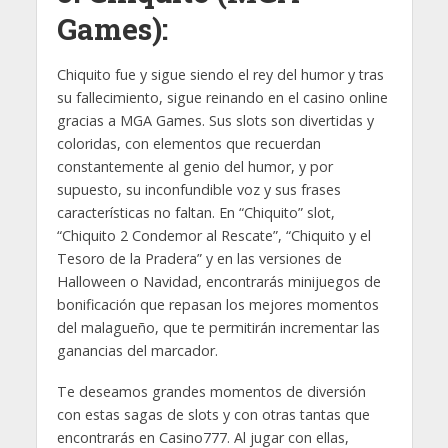
Games):
Chiquito fue y sigue siendo el rey del humor y tras
su fallecimiento, sigue reinando en el casino online
gracias a MGA Games. Sus slots son divertidas y
coloridas, con elementos que recuerdan
constantemente al genio del humor, y por
supuesto, su inconfundible voz y sus frases
características no faltan. En “Chiquito” slot,
“Chiquito 2 Condemor al Rescate”, “Chiquito y el
Tesoro de la Pradera” y en las versiones de
Halloween o Navidad, encontrarás minijuegos de
bonificación que repasan los mejores momentos
del malagueño, que te permitirán incrementar las
ganancias del marcador.
Te deseamos grandes momentos de diversión
con estas sagas de slots y con otras tantas que
encontrarás en Casino777. Al jugar con ellas,