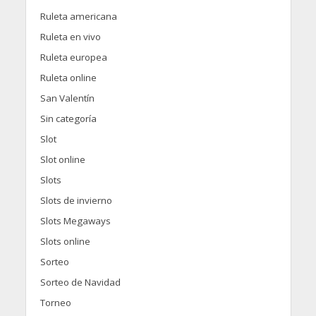
Ruleta americana
Ruleta en vivo
Ruleta europea
Ruleta online
San Valentín
Sin categoría
Slot
Slot online
Slots
Slots de invierno
Slots Megaways
Slots online
Sorteo
Sorteo de Navidad
Torneo