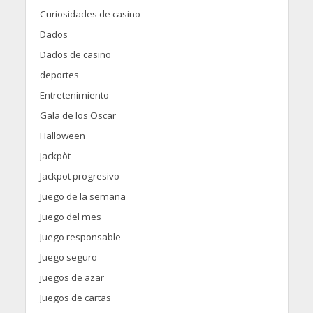
Curiosidades de casino
Dados
Dados de casino
deportes
Entretenimiento
Gala de los Oscar
Halloween
Jackpòt
Jackpot progresivo
Juego de la semana
Juego del mes
Juego responsable
Juego seguro
juegos de azar
Juegos de cartas