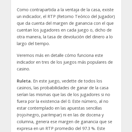
Como contrapartida a la ventaja de la casa, existe
un indicador, el RTP (Retorno Teórico del Jugador)
que da cuenta del margen de ganancia con el que
cuentan los jugadores en cada juego o, dicho de
otra manera, la tasa de devolución del dinero a lo
largo del tiempo.
Veremos más en detalle cómo funciona este
indicador en tres de los juegos más populares de
casino.
Ruleta.
En este juego, vedette de todos los
casinos, las probabilidades de ganar de la casa
serían las mismas que las de los jugadores si no
fuera por la existencia del 0. Este número, al no
estar contemplado en las apuestas sencillas
(rojo/negro, par/impar) ni en las de docena y
columna, genera ese margen de ganancia que se
expresa en un RTP promedio del 97.3 %. Este