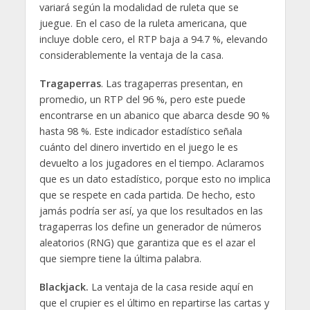
variará según la modalidad de ruleta que se
juegue. En el caso de la ruleta americana, que
incluye doble cero, el RTP baja a 94.7 %, elevando
considerablemente la ventaja de la casa.
Tragaperras
. Las tragaperras presentan, en
promedio, un RTP del 96 %, pero este puede
encontrarse en un abanico que abarca desde 90 %
hasta 98 %. Este indicador estadístico señala
cuánto del dinero invertido en el juego le es
devuelto a los jugadores en el tiempo. Aclaramos
que es un dato estadístico, porque esto no implica
que se respete en cada partida. De hecho, esto
jamás podría ser así, ya que los resultados en las
tragaperras los define un generador de números
aleatorios (RNG) que garantiza que es el azar el
que siempre tiene la última palabra.
Blackjack.
La ventaja de la casa reside aquí en
que el crupier es el último en repartirse las cartas y