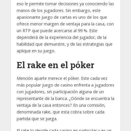
eso le permite tomar decisiones ya conociendo las
manos de los jugadores. Sin embargo, este
apasionante juego de cartas es uno de los que
ofrece menor margen de ventaja para la casa, con
un RTP que puede acercarse al 99 %. Este
dependerá de la experiencia del jugador, de la
habilidad que demuestre, y de las estrategias que
aplique en su juego.
El rake en el póker
Mención aparte merece el póker. Este cada vez
más popular juego de casino enfrenta a jugadores
con jugadores, sin participación alguna de un
representante de la banca. ¿Dónde se encuentra la
ventaja de la casa entonces? En una comisión,
denominada rake, que esta cobra sobre cada
partida que se juega.
El rake lo decide cada casino en particular y es un