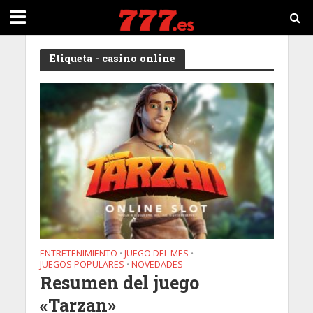
Etiqueta - casino online
ENTRETENIMIENTO
JUEGO DEL MES
•
•
JUEGOS POPULARES
NOVEDADES
•
Resumen del juego
«Tarzan»