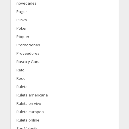
novedades
Pagos
Plinko
Póker
Póquer
Promociones
Proveedores
Rasca y Gana
Reto
Rock
Ruleta
Ruleta americana
Ruleta en vivo
Ruleta europea
Ruleta online
San Valentín