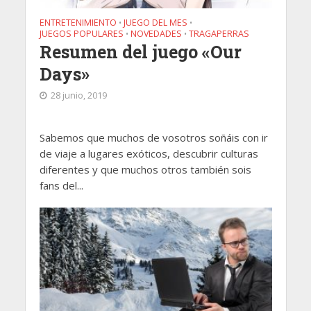
ENTRETENIMIENTO
JUEGO DEL MES
•
•
JUEGOS POPULARES
NOVEDADES
TRAGAPERRAS
•
•
Resumen del juego «Our
Days»
28 junio, 2019
Sabemos que muchos de vosotros soñáis con ir
de viaje a lugares exóticos, descubrir culturas
diferentes y que muchos otros también sois
fans del...