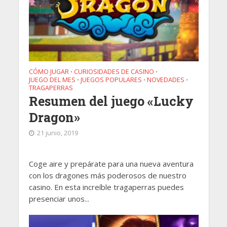
CÓMO JUGAR
CURIOSIDADES DE CASINO
•
•
JUEGO DEL MES
JUEGOS POPULARES
NOVEDADES
•
•
•
TRAGAPERRAS
Resumen del juego «Lucky
Dragon»
21 junio, 2019
Coge aire y prepárate para una nueva aventura
con los dragones más poderosos de nuestro
casino. En esta increíble tragaperras puedes
presenciar unos...