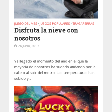
JUEGO DEL MES
JUEGOS POPULARES
TRAGAPERRAS
•
•
Disfruta la nieve con
nosotros
26 junio, 2019
Ya llegado el momento del año en el que la
mayoría de nosotros ha sudado andando por la
calle o al salir del metro. Las temperaturas han
subido y...