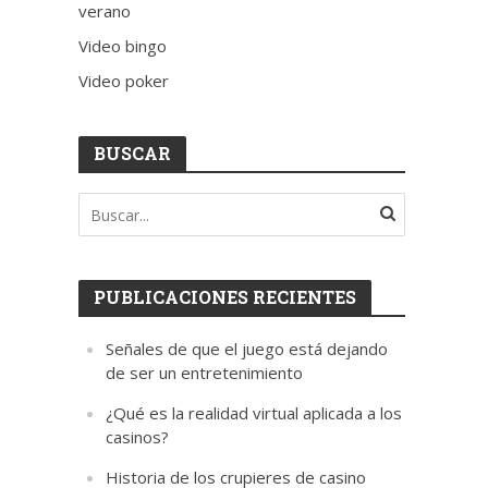
verano
Video bingo
Video poker
BUSCAR
PUBLICACIONES RECIENTES
Señales de que el juego está dejando
de ser un entretenimiento
¿Qué es la realidad virtual aplicada a los
casinos?
Historia de los crupieres de casino