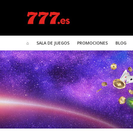
⌂
SALA DE JUEGOS
PROMOCIONES
BLOG