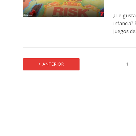
¿Te gustar
infancia?
juegos de.
ANTERIOR
1