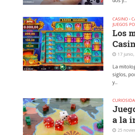
dos y...
CASINO
C
•
JUEGOS P
Los m
Casi
17 junio
La mitolo
siglos, po
y...
CURIOSIDA
Juego
a la 
25 novie