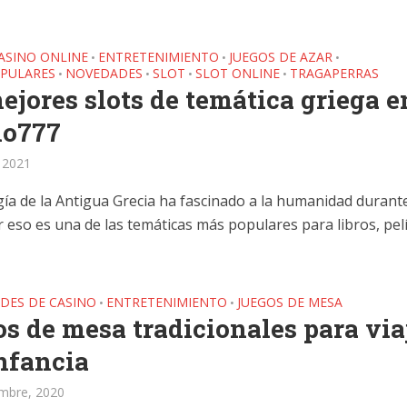
ASINO ONLINE
ENTRETENIMIENTO
JUEGOS DE AZAR
•
•
•
OPULARES
NOVEDADES
SLOT
SLOT ONLINE
TRAGAPERRAS
•
•
•
•
ejores slots de temática griega e
no777
, 2021
gía de la Antigua Grecia ha fascinado a la humanidad durant
r eso es una de las temáticas más populares para libros, pel
DES DE CASINO
ENTRETENIMIENTO
JUEGOS DE MESA
•
•
s de mesa tradicionales para via
infancia
mbre, 2020