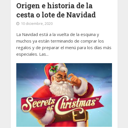
Origen e historia de la
cesta o lote de Navidad
10 diciembre, 2020
La Navidad está a la vuelta de la esquina y
muchos ya están terminando de comprar los
regalos y de preparar el menú para los días más
especiales. Las...