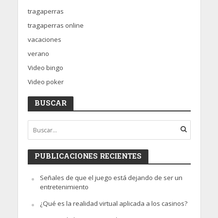
tragaperras
tragaperras online
vacaciones
verano
Video bingo
Video poker
BUSCAR
PUBLICACIONES RECIENTES
Señales de que el juego está dejando de ser un
entretenimiento
¿Qué es la realidad virtual aplicada a los casinos?