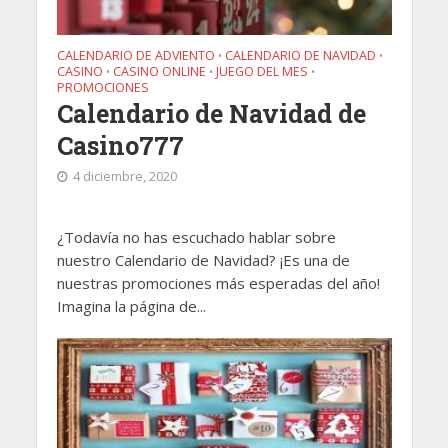
CALENDARIO DE ADVIENTO
CALENDARIO DE NAVIDAD
•
•
CASINO
CASINO ONLINE
JUEGO DEL MES
•
•
•
PROMOCIONES
Calendario de Navidad de
Casino777
4 diciembre, 2020
¿Todavía no has escuchado hablar sobre
nuestro Calendario de Navidad? ¡Es una de
nuestras promociones más esperadas del año!
Imagina la página de...