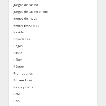
Juegos de casino
Juegos de casino online
juegos de mesa
Juegos populares
Navidad
novedades
Pagos
Plinko
Póker
Póquer
Promociones
Proveedores
Rasca y Gana
Reto
Rock