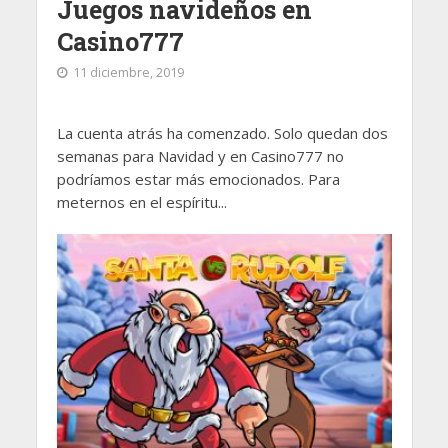
Juegos navideños en
Casino777
11 diciembre, 2019
La cuenta atrás ha comenzado. Solo quedan dos
semanas para Navidad y en Casino777 no
podríamos estar más emocionados. Para
meternos en el espíritu...