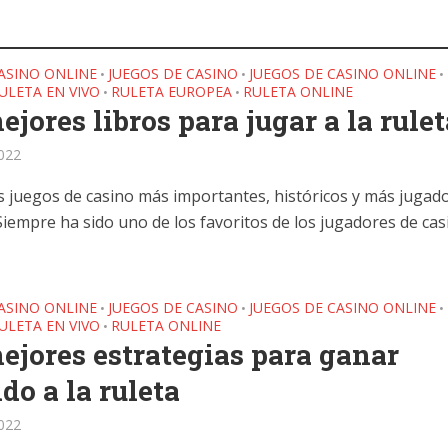
ASINO ONLINE
JUEGOS DE CASINO
JUEGOS DE CASINO ONLINE
•
•
•
ULETA EN VIVO
RULETA EUROPEA
RULETA ONLINE
•
•
ejores libros para jugar a la rule
2022
s juegos de casino más importantes, históricos y más jugad
 Siempre ha sido uno de los favoritos de los jugadores de cas
ASINO ONLINE
JUEGOS DE CASINO
JUEGOS DE CASINO ONLINE
•
•
•
ULETA EN VIVO
RULETA ONLINE
•
ejores estrategias para ganar
do a la ruleta
2022