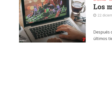
Los m
22 dicie
Después d
últimos t