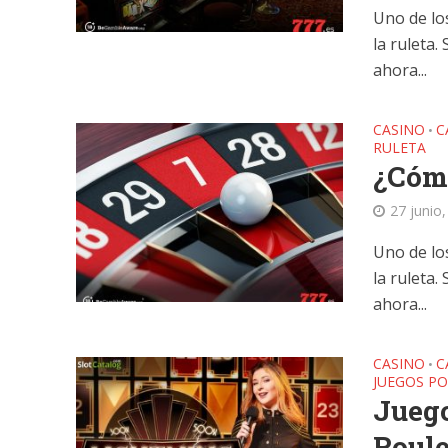
Uno de lo
la ruleta.
ahora...
CASINO
C
•
RULETA
¿Cómo
27 junio
Uno de lo
la ruleta.
ahora...
CASINO
C
•
JUEGOS P
Juego
Roule