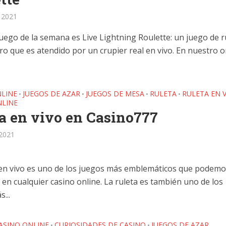
, 2021
uego de la semana es Live Lightning Roulette: un juego de r
ro que es atendido por un crupier real en vivo. En nuestro o
NLINE
JUEGOS DE AZAR
JUEGOS DE MESA
RULETA
RULETA EN 
•
•
•
•
NLINE
a en vivo en Casino777
 2021
 en vivo es uno de los juegos más emblemáticos que podem
 en cualquier casino online. La ruleta es también uno de los
...
ASINO ONLINE
CURIOSIDADES DE CASINO
JUEGOS DE AZAR
•
•