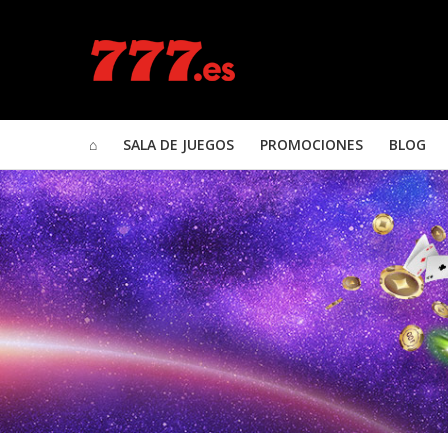
⌂
SALA DE JUEGOS
PROMOCIONES
BLOG