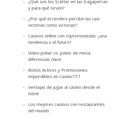
¿Qué son los Scatter en las tragaperras
y para qué sirven?
¿Por qué el cerebro percibe las casi
victorias como victorias?
Casinos online con criptomonedas: ¿una
tendencia o el futuro?
Video poker vs. poker de mesa:
diferencias clave
Bonos Activos y Promociones
Imperdibles en Casino777
Ventajas de jugar al casino desde el
móvil
Los mejores casinos con restaurantes
del mundo