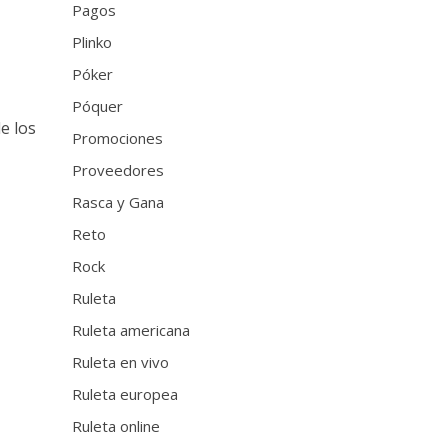
Pagos
1
Plinko
Póker
Póquer
e los
Promociones
Proveedores
Rasca y Gana
Reto
Rock
Ruleta
Ruleta americana
Ruleta en vivo
Ruleta europea
Ruleta online