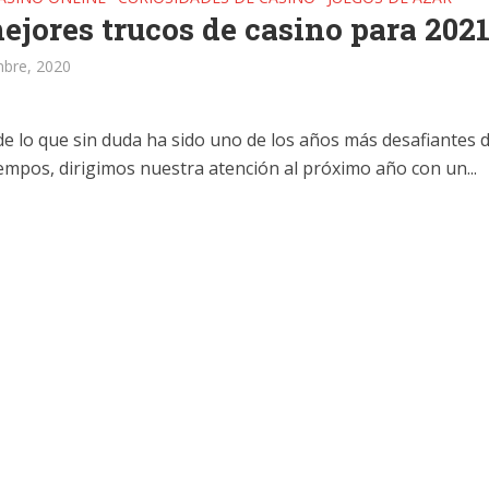
ejores trucos de casino para 202
mbre, 2020
e lo que sin duda ha sido uno de los años más desafiantes d
iempos, dirigimos nuestra atención al próximo año con un...