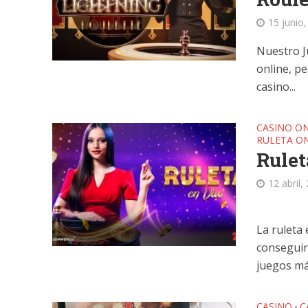
15 junio
Nuestro J
online, pe
casino...
CASINO O
RULETA O
Rulet
12 abril,
La ruleta
conseguir
juegos más
CASINO
C
•