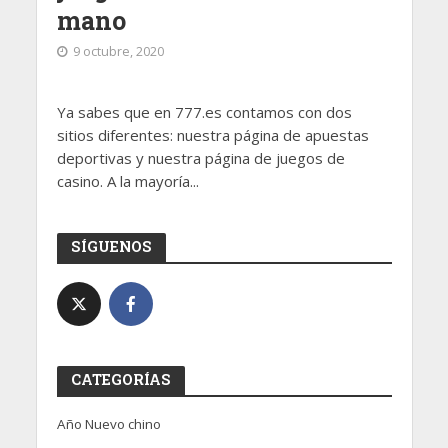
mano
9 octubre, 2020
Ya sabes que en 777.es contamos con dos
sitios diferentes: nuestra página de apuestas
deportivas y nuestra página de juegos de
casino. A la mayoría...
SÍGUENOS
CATEGORÍAS
Año Nuevo chino