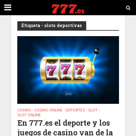
Etiqueta - slots deportivas
CASINO
CASINO ONLINE
DEPORTES
SLOT
•
•
•
•
SLOT ONLINE
En 777.es el deporte y los
juegos de casino van de la