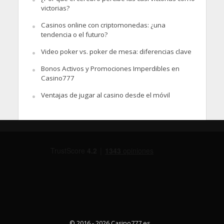
victorias?
Casinos online con criptomonedas: ¿una
tendencia o el futuro?
Video poker vs. poker de mesa: diferencias clave
Bonos Activos y Promociones Imperdibles en
Casino777
Ventajas de jugar al casino desde el móvil
© 2016 - 2026 Casino777.es