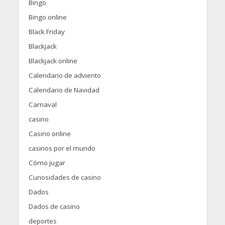
Bingo
Bingo online
Black Friday
Blackjack
Blackjack online
Calendario de adviento
Calendario de Navidad
Carnaval
casino
Casino online
casinos por el mundo
Cómo jugar
Curiosidades de casino
Dados
Dados de casino
deportes