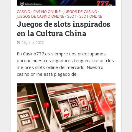
CASINO
CASINO ONLINE
JUEGOS DE CASINO
•
•
•
JUEGOS DE CASINO ONLINE
SLOT
SLOT ONLINE
•
•
Juegos de slots inspirados
en la Cultura China
26 julio, 2022
En Casino777.es siempre nos preocupamos
porque nuestros jugadores tengan acceso a los
mejores slots online del mercado. Nuestro
casino online está plagado de...