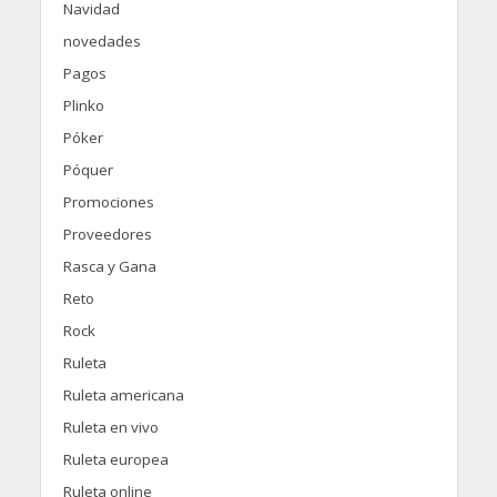
Navidad
novedades
Pagos
Plinko
Póker
Póquer
Promociones
Proveedores
Rasca y Gana
Reto
Rock
Ruleta
Ruleta americana
Ruleta en vivo
Ruleta europea
Ruleta online