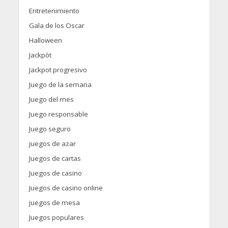
Entretenimiento
Gala de los Oscar
Halloween
Jackpòt
Jackpot progresivo
Juego de la semana
Juego del mes
Juego responsable
Juego seguro
juegos de azar
Juegos de cartas
Juegos de casino
Juegos de casino online
juegos de mesa
Juegos populares