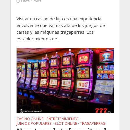
Hace 1 mes
Visitar un casino de lujo es una experiencia
envolvente que va más allá de los juegos de
cartas y las máquinas tragaperras. Los
establecimientos de...
CASINO ONLINE
ENTRETENIMIENTO
•
•
JUEGOS POPULARES
SLOT ONLINE
TRAGAPERRAS
•
•