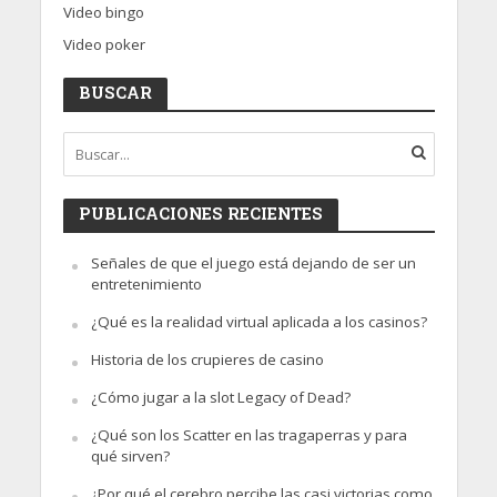
Video bingo
Video poker
BUSCAR
PUBLICACIONES RECIENTES
Señales de que el juego está dejando de ser un
entretenimiento
¿Qué es la realidad virtual aplicada a los casinos?
Historia de los crupieres de casino
¿Cómo jugar a la slot Legacy of Dead?
¿Qué son los Scatter en las tragaperras y para
qué sirven?
¿Por qué el cerebro percibe las casi victorias como