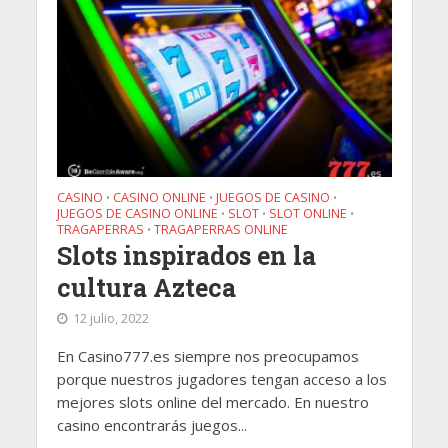
CASINO
CASINO ONLINE
JUEGOS DE CASINO
•
•
•
JUEGOS DE CASINO ONLINE
SLOT
SLOT ONLINE
•
•
•
TRAGAPERRAS
TRAGAPERRAS ONLINE
•
Slots inspirados en la
cultura Azteca
12 julio, 2022
En Casino777.es siempre nos preocupamos
porque nuestros jugadores tengan acceso a los
mejores slots online del mercado. En nuestro
casino encontrarás juegos...