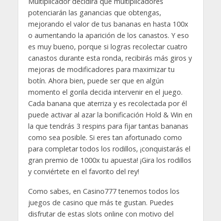
Multiplicador decidirá qué multiplicadores
potenciarán las ganancias que obtengas,
mejorando el valor de tus bananas en hasta 100x
o aumentando la aparición de los canastos. Y eso
es muy bueno, porque si logras recolectar cuatro
canastos durante esta ronda, recibirás más giros y
mejoras de modificadores para maximizar tu
botín. Ahora bien, puede ser que en algún
momento el gorila decida intervenir en el juego.
Cada banana que aterriza y es recolectada por él
puede activar al azar la bonificación Hold & Win en
la que tendrás 3 respins para fijar tantas bananas
como sea posible. Si eres tan afortunado como
para completar todos los rodillos, ¡conquistarás el
gran premio de 1000x tu apuesta! ¡Gira los rodillos
y conviértete en el favorito del rey!
Como sabes, en Casino777 tenemos todos los
juegos de casino que más te gustan. Puedes
disfrutar de estas slots online con motivo del