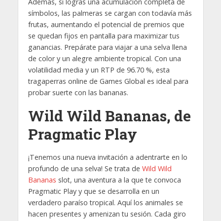
Además, si logras una acumulación completa de
símbolos, las palmeras se cargan con todavía más
frutas, aumentando el potencial de premios que
se quedan fijos en pantalla para maximizar tus
ganancias. Prepárate para viajar a una selva llena
de color y un alegre ambiente tropical. Con una
volatilidad media y un RTP de 96.70 %, esta
tragaperras online de Games Global es ideal para
probar suerte con las bananas.
Wild Wild Bananas, de
Pragmatic Play
¡Tenemos una nueva invitación a adentrarte en lo
profundo de una selva! Se trata de
Wild Wild
Bananas
slot, una aventura a la que te convoca
Pragmatic Play y que se desarrolla en un
verdadero paraíso tropical. Aquí los animales se
hacen presentes y amenizan tu sesión. Cada giro