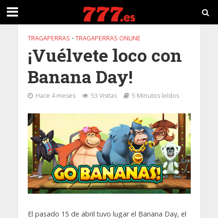
TRAGAPERRAS
•
TRAGAPERRAS ONLINE
¡Vuélvete loco con
Banana Day!
Hace 4 meses
53 Visitas
5 Minutos leídos
El pasado 15 de abril tuvo lugar el Banana Day, el