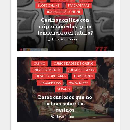
SLOTS ONLINE
TRAGAPERRAS
TRAGAPERRAS ONLINE
Casinos online con
criptomonedas: ¿una
tendencia o el futuro?
Hace 4 semanas
CASINO
CURIOSIDADES DE CASINO
ENTRETENIMIENTO
JUEGOS DE AZAR
JUEGOS POPULARES
NOVEDADES
TRAGAPERRAS
VACACIONES
VERANO
Datos curiosos que no
sabías sobre los
casinos
Hace 1 mes