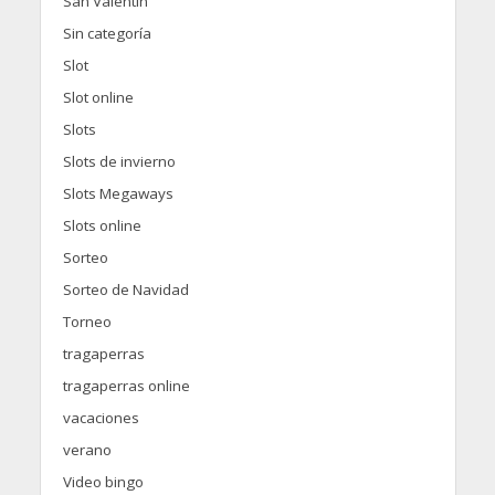
San Valentín
Sin categoría
Slot
Slot online
Slots
Slots de invierno
Slots Megaways
Slots online
Sorteo
Sorteo de Navidad
Torneo
tragaperras
tragaperras online
vacaciones
verano
Video bingo