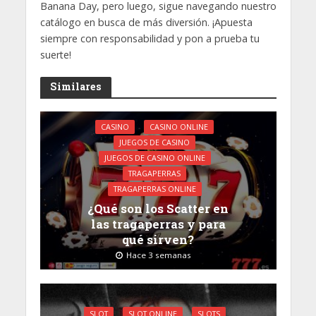
Banana Day, pero luego, sigue navegando nuestro
catálogo en busca de más diversión. ¡Apuesta
siempre con responsabilidad y pon a prueba tu
suerte!
Similares
CASINO
CASINO ONLINE
JUEGOS DE CASINO
JUEGOS DE CASINO ONLINE
TRAGAPERRAS
TRAGAPERRAS ONLINE
¿Qué son los Scatter en
las tragaperras y para
qué sirven?
Hace 3 semanas
SLOT
SLOT ONLINE
SLOTS