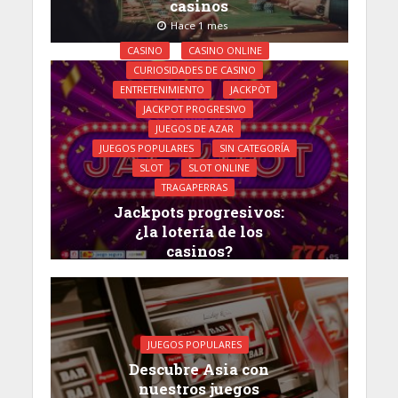
casinos
Hace 1 mes
CASINO
CASINO ONLINE
CURIOSIDADES DE CASINO
ENTRETENIMIENTO
JACKPÒT
JACKPOT PROGRESIVO
JUEGOS DE AZAR
JUEGOS POPULARES
SIN CATEGORÍA
SLOT
SLOT ONLINE
TRAGAPERRAS
Jackpots progresivos:
¿la lotería de los
casinos?
Hace 2 meses
JUEGOS POPULARES
Descubre Asia con
nuestros juegos