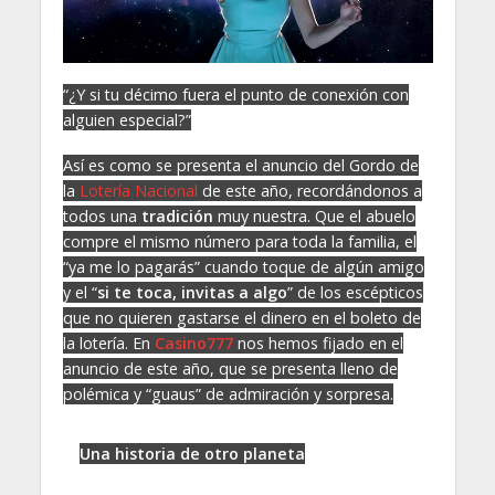
“¿Y si tu décimo fuera el punto de conexión con
alguien especial?”
Así es como se presenta el anuncio del Gordo de
la
Lotería Nacional
de este año, recordándonos a
todos una
tradición
muy nuestra. Que el abuelo
compre el mismo número para toda la familia, el
“ya me lo pagarás” cuando toque de algún amigo
y el “
si te toca, invitas a algo
” de los escépticos
que no quieren gastarse el dinero en el boleto de
la lotería. En
Casino777
nos hemos fijado en el
anuncio de este año, que se presenta lleno de
polémica y “guaus” de admiración y sorpresa.
Una historia de otro planeta