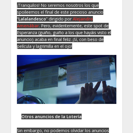
¡Tranquilos! No seremos nosotros los que
spoileemos
el final de este precioso anuncio
“
Lalalandesco
” dirigido por
Alejandro
Amenábar
. Pero, evidentemente, este spot de
Esperanza (guiño, guiño a los que hayáis visto el
anuncio) acaba en final feliz. ¡Sí, con beso de
película y lagrimilla en el ojo!
Otros anuncios de la Lotería
Sin embargo, no podemos olvidar los anuncios