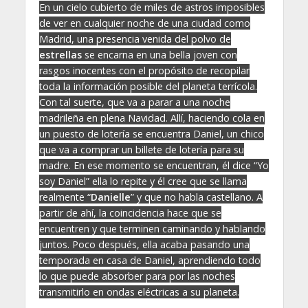
En un cielo cubierto de miles de astros imposibles
de ver en cualquier noche de una ciudad como
Madrid, una presencia venida del polvo de
estrellas
se encarna en una bella joven con
rasgos inocentes con el propósito de recopilar
toda la información posible del planeta terrícola.
Con tal suerte, que va a parar a una noche
madrileña en plena Navidad. Allí, haciendo cola en
un puesto de lotería se encuentra Daniel, un chico
que va a comprar un billete de lotería para su
madre. En ese momento se encuentran, él dice “Yo
soy Daniel” ella lo repite y él cree que se llama
realmente “
Danielle
” y que no habla castellano. A
partir de ahí, la coincidencia hace que se
encuentren y que terminen caminando y hablando
juntos. Poco después, ella acaba pasando una
temporada en casa de Daniel, aprendiendo todo
lo que puede absorber para por las noches
transmitirlo en ondas eléctricas a su planeta.