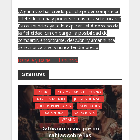
¿Alguna vez has creído posible poder comprar un
billete de lotería y poder ser más feliz si te tocara?
Estos anuncios ya te lo explican,
el dinero no da
la felicidad
. Sin embargo, la posibilidad de
compartir, encontrarse, descubrir y amar nunca
tiene, nunca tuvo y nunca tendrá precio.
Danielle y Daniel – El anuncio.
Similares
CASINO
CURIOSIDADES DE CASINO
ENTRETENIMIENTO
JUEGOS DE AZAR
JUEGOS POPULARES
NOVEDADES
TRAGAPERRAS
VACACIONES
VERANO
Datos curiosos que no
sabías sobre los