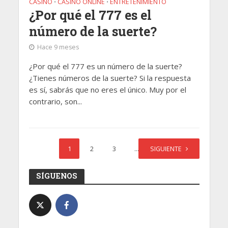
CASINO
CASINO ONLINE
ENTRETENIMIENTO
•
•
¿Por qué el 777 es el
número de la suerte?
Hace 9 meses
¿Por qué el 777 es un número de la suerte?
¿Tienes números de la suerte? Si la respuesta
es sí, sabrás que no eres el único. Muy por el
contrario, son...
1
2
3
…
SIGUIENTE
66
SÍGUENOS