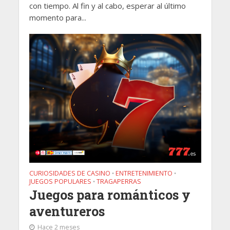
con tiempo. Al fin y al cabo, esperar al último
momento para...
CURIOSIDADES DE CASINO
ENTRETENIMIENTO
•
•
JUEGOS POPULARES
TRAGAPERRAS
•
Juegos para románticos y
aventureros
Hace 2 meses