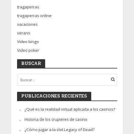
tragaperras
tragaperras online
vacaciones
verano
Video bingo
Video poker
BUSCAR
PUBLICACIONES RECIENTES
¿Qué es la realidad virtual aplicada a los casinos?
Historia de los crupieres de casino
¿Cómo jugar a la slot Legacy of Dead?