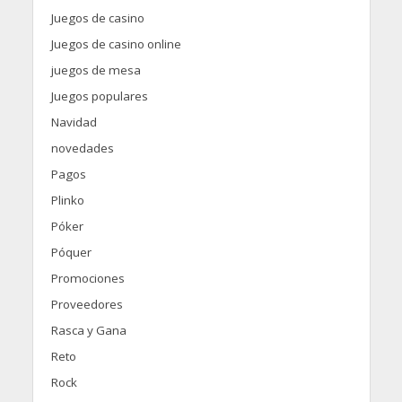
Juegos de casino
Juegos de casino online
juegos de mesa
Juegos populares
Navidad
novedades
Pagos
Plinko
Póker
Póquer
Promociones
Proveedores
Rasca y Gana
Reto
Rock