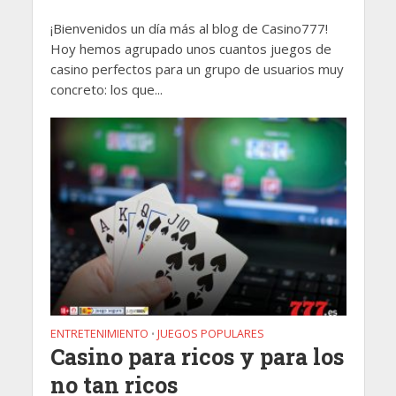
¡Bienvenidos un día más al blog de Casino777!
Hoy hemos agrupado unos cuantos juegos de
casino perfectos para un grupo de usuarios muy
concreto: los que...
ENTRETENIMIENTO
JUEGOS POPULARES
•
Casino para ricos y para los
no tan ricos