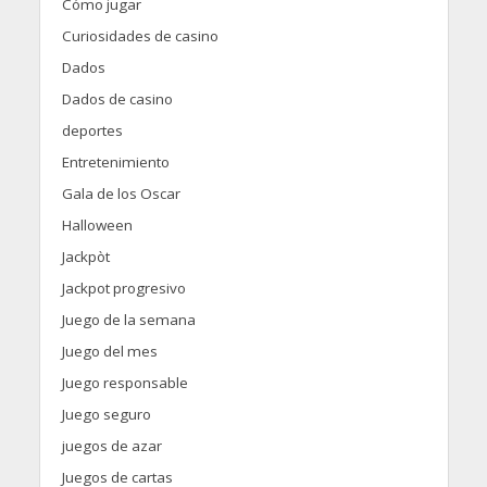
Cómo jugar
Curiosidades de casino
Dados
Dados de casino
deportes
Entretenimiento
Gala de los Oscar
Halloween
Jackpòt
Jackpot progresivo
Juego de la semana
Juego del mes
Juego responsable
Juego seguro
juegos de azar
Juegos de cartas