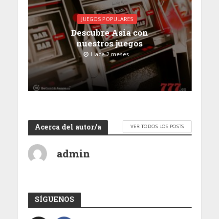
JUEGOS POPULARES
Descubre Asia con
nuestros juegos
Hace 2 meses
Acerca del autor/a
VER TODOS LOS POSTS
admin
SÍGUENOS