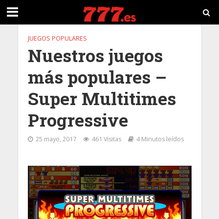
JUEGOS POPULARES
Nuestros juegos
más populares –
Super Multitimes
Progressive
25 mayo, 2017
461 Visitas
4 Minutos leídos