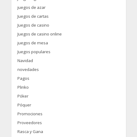
juegos de azar
Juegos de cartas
Juegos de casino
Juegos de casino online
juegos de mesa
Juegos populares
Navidad
novedades
Pagos
Plinko
Póker
Póquer
Promociones
Proveedores
Rasca y Gana