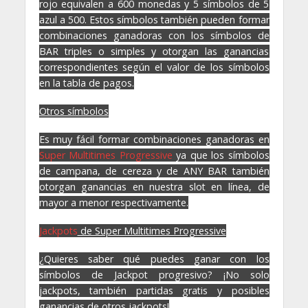
rojo equivalen a 600 monedas y 5 símbolos de 5
azul a 500. Estos símbolos también pueden formar
combinaciones ganadoras con los símbolos de
BAR triples o simples y otorgan las ganancias
correspondientes según el valor de los símbolos
en la tabla de pagos.
Otros símbolos
Es muy fácil formar combinaciones ganadoras en
Super Multitimes Progressive
ya que los símbolos
de campana, de cereza y de ANY BAR también
otorgan ganancias en nuestra slot en línea, de
mayor a menor respectivamente.
Jackpots
de Super Multitimes Progressive
¿Quieres saber qué puedes ganar con los
símbolos de Jackpot progresivo? ¡No solo
jackpots, también partidas gratis y posibles
ganancias de otros jackpots!