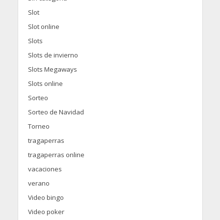
Slot
Slot online
Slots
Slots de invierno
Slots Megaways
Slots online
Sorteo
Sorteo de Navidad
Torneo
tragaperras
tragaperras online
vacaciones
verano
Video bingo
Video poker