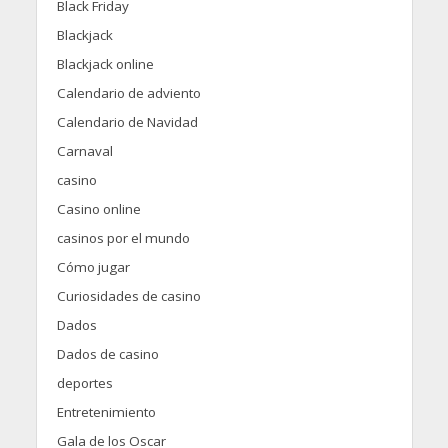
Black Friday
Blackjack
Blackjack online
Calendario de adviento
Calendario de Navidad
Carnaval
casino
Casino online
casinos por el mundo
Cómo jugar
Curiosidades de casino
Dados
Dados de casino
deportes
Entretenimiento
Gala de los Oscar