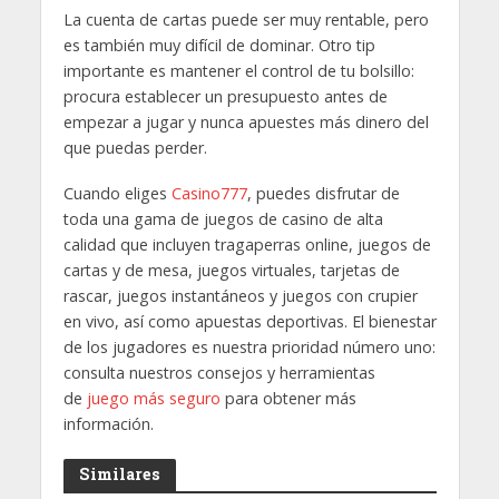
La cuenta de cartas puede ser muy rentable, pero
es también muy difícil de dominar. Otro tip
importante es mantener el control de tu bolsillo:
procura establecer un presupuesto antes de
empezar a jugar y nunca apuestes más dinero del
que puedas perder.
Cuando eliges
Casino777
, puedes disfrutar de
toda una gama de juegos de casino de alta
calidad que incluyen tragaperras online, juegos de
cartas y de mesa, juegos virtuales, tarjetas de
rascar, juegos instantáneos y juegos con crupier
en vivo, así como apuestas deportivas. El bienestar
de los jugadores es nuestra prioridad número uno:
consulta nuestros consejos y herramientas
de
juego más seguro
para obtener más
información.
Similares