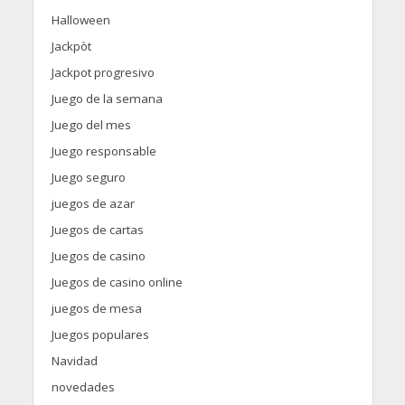
Halloween
Jackpòt
Jackpot progresivo
Juego de la semana
Juego del mes
Juego responsable
Juego seguro
juegos de azar
Juegos de cartas
Juegos de casino
Juegos de casino online
juegos de mesa
Juegos populares
Navidad
novedades