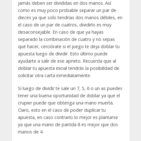
jamás deben ser divididas en dos manos. Así
como es muy poco probable separar un par de
dieces ya que solo tendrías dos manos débiles, en
el caso de un par de cuatros, dividirlo es muy
desaconsejable. En caso de que ya hayas
separado la combinación de cuatro y no sepas
qué hacer, cerciórate si el juego te deja doblar tu
apuesta luego de dividir. Esto último puede
ayudarte a salir de ese aprieto. Recuerda que al
doblar tu apuesta inicial tendrás la posibilidad de
solicitar otra carta inmediatamente.
Si luego de dividir te sale un 7, 5, 6 o un as puedes
tener una buena oportunidad de doblar ya que el
crupier puede que obtenga una mano muerta.
Claro, esto en el caso de poder duplicar tu
apuesta, en caso contrario lo mejor es plantarse
ya que una mano de partida 8 es mejor que dos
manos de 4.