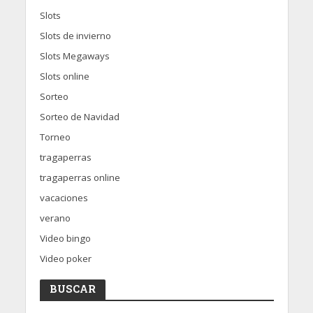
Slots
Slots de invierno
Slots Megaways
Slots online
Sorteo
Sorteo de Navidad
Torneo
tragaperras
tragaperras online
vacaciones
verano
Video bingo
Video poker
BUSCAR