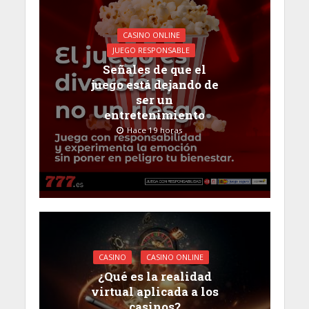
CASINO ONLINE
JUEGO RESPONSABLE
Señales de que el
juego está dejando de
ser un
entretenimiento
Hace 19 horas
CASINO
CASINO ONLINE
¿Qué es la realidad
virtual aplicada a los
casinos?