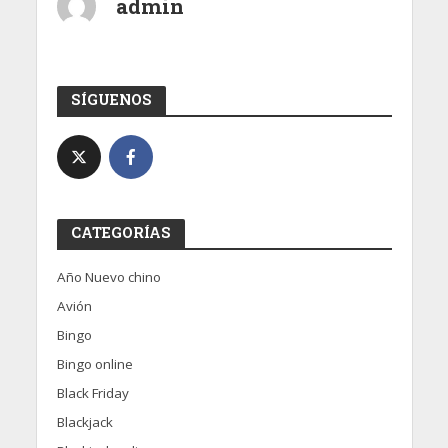
admin
SÍGUENOS
CATEGORÍAS
Año Nuevo chino
Avión
Bingo
Bingo online
Black Friday
Blackjack