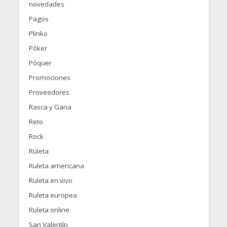
novedades
Pagos
Plinko
Póker
Póquer
Promociones
Proveedores
Rasca y Gana
Reto
Rock
Ruleta
Ruleta americana
Ruleta en vivo
Ruleta europea
Ruleta online
San Valentín