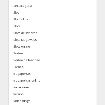
Sin categoría
Slot
Slot online
Slots
Slots de invierno
Slots Megaways
Slots online
Sorteo
Sorteo de Navidad
Torneo
tragaperras
tragaperras online
vacaciones
verano
Video bingo