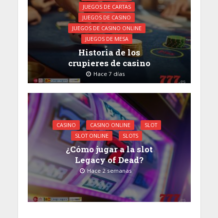
JUEGOS DE CARTAS
JUEGOS DE CASINO
JUEGOS DE CASINO ONLINE
JUEGOS DE MESA
Historia de los
crupieres de casino
Hace 7 días
CASINO
CASINO ONLINE
SLOT
SLOT ONLINE
SLOTS
¿Cómo jugar a la slot
Legacy of Dead?
Hace 2 semanas