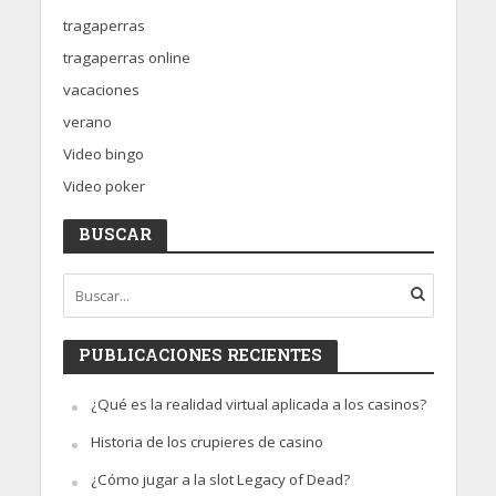
tragaperras
tragaperras online
vacaciones
verano
Video bingo
Video poker
BUSCAR
PUBLICACIONES RECIENTES
¿Qué es la realidad virtual aplicada a los casinos?
Historia de los crupieres de casino
¿Cómo jugar a la slot Legacy of Dead?