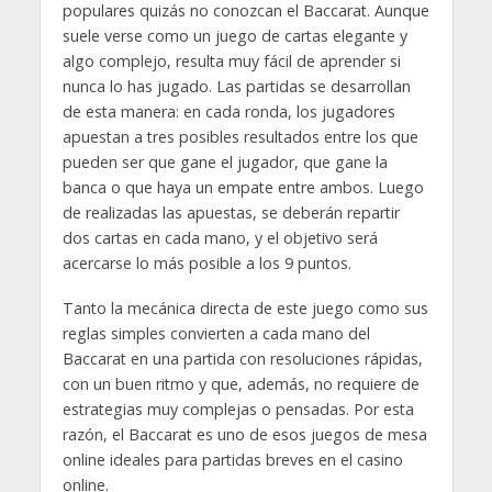
populares quizás no conozcan el Baccarat. Aunque
suele verse como un juego de cartas elegante y
algo complejo, resulta muy fácil de aprender si
nunca lo has jugado. Las partidas se desarrollan
de esta manera: en cada ronda, los jugadores
apuestan a tres posibles resultados entre los que
pueden ser que gane el jugador, que gane la
banca o que haya un empate entre ambos. Luego
de realizadas las apuestas, se deberán repartir
dos cartas en cada mano, y el objetivo será
acercarse lo más posible a los 9 puntos.
Tanto la mecánica directa de este juego como sus
reglas simples convierten a cada mano del
Baccarat en una partida con resoluciones rápidas,
con un buen ritmo y que, además, no requiere de
estrategias muy complejas o pensadas. Por esta
razón, el Baccarat es uno de esos juegos de mesa
online ideales para partidas breves en el casino
online.