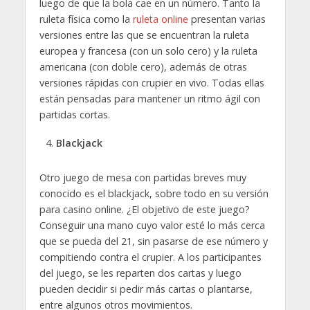
luego de que la bola cae en un número. Tanto la
ruleta física como la
ruleta online
presentan varias
versiones entre las que se encuentran la ruleta
europea y francesa (con un solo cero) y la ruleta
americana (con doble cero), además de otras
versiones rápidas con crupier en vivo. Todas ellas
están pensadas para mantener un ritmo ágil con
partidas cortas.
Blackjack
Otro juego de mesa con partidas breves muy
conocido es el blackjack, sobre todo en su versión
para casino online. ¿El objetivo de este juego?
Conseguir una mano cuyo valor esté lo más cerca
que se pueda del 21, sin pasarse de ese número y
compitiendo contra el crupier. A los participantes
del juego, se les reparten dos cartas y luego
pueden decidir si pedir más cartas o plantarse,
entre algunos otros movimientos.