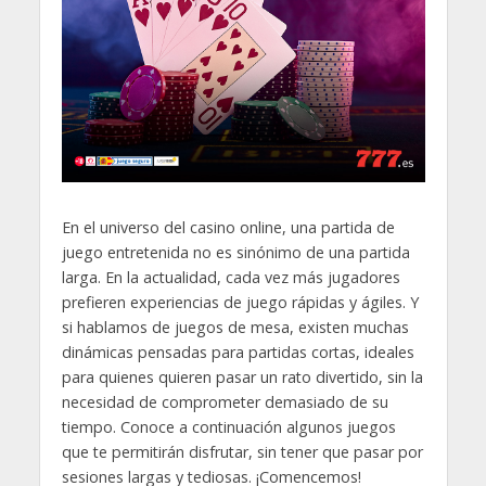
En el universo del casino online, una partida de
juego entretenida no es sinónimo de una partida
larga. En la actualidad, cada vez más jugadores
prefieren experiencias de juego rápidas y ágiles. Y
si hablamos de juegos de mesa, existen muchas
dinámicas pensadas para partidas cortas, ideales
para quienes quieren pasar un rato divertido, sin la
necesidad de comprometer demasiado de su
tiempo. Conoce a continuación algunos juegos
que te permitirán disfrutar, sin tener que pasar por
sesiones largas y tediosas. ¡Comencemos!