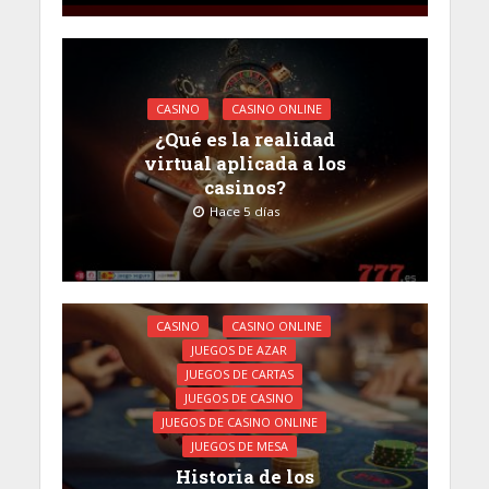
CASINO
CASINO ONLINE
¿Qué es la realidad
virtual aplicada a los
casinos?
Hace 5 días
CASINO
CASINO ONLINE
JUEGOS DE AZAR
JUEGOS DE CARTAS
JUEGOS DE CASINO
JUEGOS DE CASINO ONLINE
JUEGOS DE MESA
Historia de los