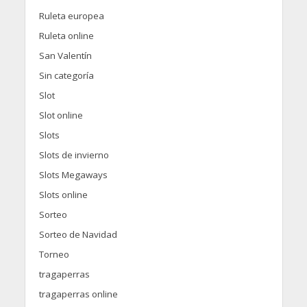
Ruleta europea
Ruleta online
San Valentín
Sin categoría
Slot
Slot online
Slots
Slots de invierno
Slots Megaways
Slots online
Sorteo
Sorteo de Navidad
Torneo
tragaperras
tragaperras online