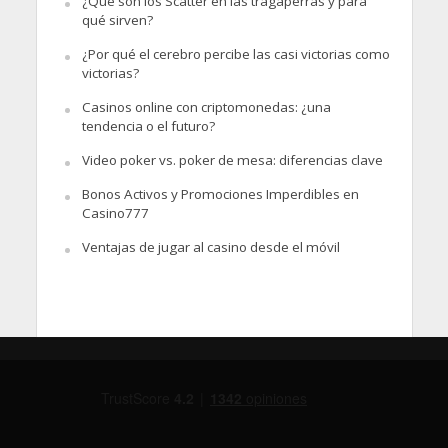
¿Qué son los Scatter en las tragaperras y para
qué sirven?
¿Por qué el cerebro percibe las casi victorias como
victorias?
Casinos online con criptomonedas: ¿una
tendencia o el futuro?
Video poker vs. poker de mesa: diferencias clave
Bonos Activos y Promociones Imperdibles en
Casino777
Ventajas de jugar al casino desde el móvil