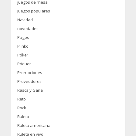
juegos de mesa
Juegos populares
Navidad
novedades
Pagos
Plinko
Póker
Póquer
Promociones
Proveedores
Rasca y Gana
Reto
Rock
Ruleta
Ruleta americana
Ruleta en vivo