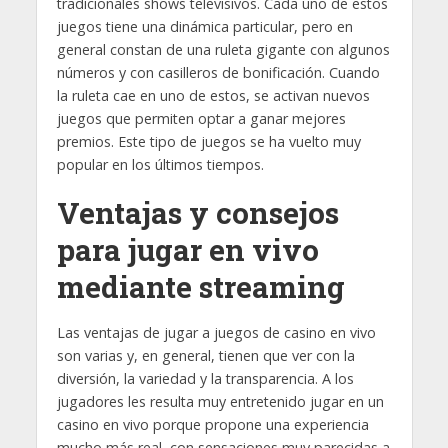
tradicionales shows televisivos. Cada uno de estos
juegos tiene una dinámica particular, pero en
general constan de una ruleta gigante con algunos
números y con casilleros de bonificación. Cuando
la ruleta cae en uno de estos, se activan nuevos
juegos que permiten optar a ganar mejores
premios. Este tipo de juegos se ha vuelto muy
popular en los últimos tiempos.
Ventajas y consejos
para jugar en vivo
mediante streaming
Las ventajas de jugar a juegos de casino en vivo
son varias y, en general, tienen que ver con la
diversión, la variedad y la transparencia. A los
jugadores les resulta muy entretenido jugar en un
casino en vivo porque propone una experiencia
mucho más real, con sensaciones muy parecidas a