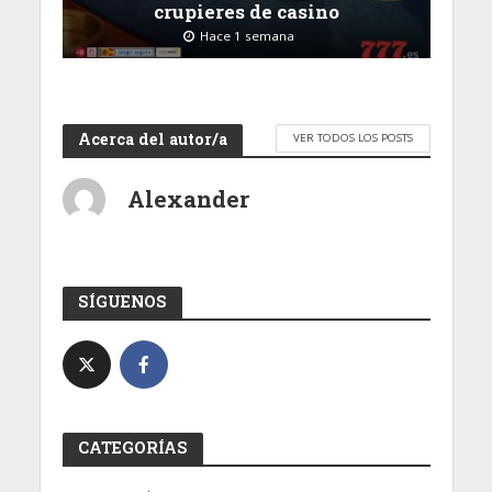
crupieres de casino
Hace 1 semana
Acerca del autor/a
VER TODOS LOS POSTS
Alexander
SÍGUENOS
CATEGORÍAS