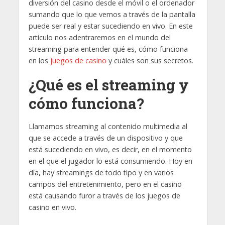
diversión del casino desde el móvil o el ordenador
sumando que lo que vemos a través de la pantalla
puede ser real y estar sucediendo en vivo. En este
artículo nos adentraremos en el mundo del
streaming para entender qué es, cómo funciona
en los
juegos de casino
y cuáles son sus secretos.
¿Qué es el streaming y
cómo funciona?
Llamamos streaming al contenido multimedia al
que se accede a través de un dispositivo y que
está sucediendo en vivo, es decir, en el momento
en el que el jugador lo está consumiendo. Hoy en
día, hay streamings de todo tipo y en varios
campos del entretenimiento, pero en el casino
está causando furor a través de los juegos de
casino en vivo.