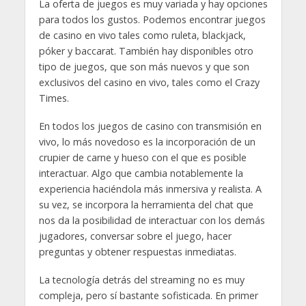
La oferta de juegos es muy variada y hay opciones
para todos los gustos. Podemos encontrar juegos
de casino en vivo tales como ruleta, blackjack,
póker y baccarat. También hay disponibles otro
tipo de juegos, que son más nuevos y que son
exclusivos del casino en vivo, tales como el Crazy
Times.
En todos los juegos de casino con transmisión en
vivo, lo más novedoso es la incorporación de un
crupier de carne y hueso con el que es posible
interactuar. Algo que cambia notablemente la
experiencia haciéndola más inmersiva y realista. A
su vez, se incorpora la herramienta del chat que
nos da la posibilidad de interactuar con los demás
jugadores, conversar sobre el juego, hacer
preguntas y obtener respuestas inmediatas.
La tecnología detrás del streaming no es muy
compleja, pero sí bastante sofisticada. En primer