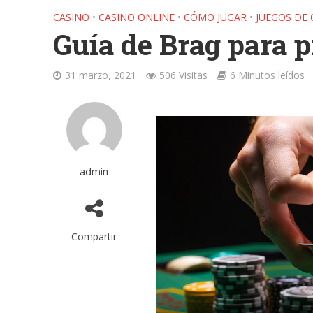
CASINO
•
CASINO ONLINE
•
CÓMO JUGAR
•
JUEGOS DE 
Guía de Brag para p
31 marzo, 2021
506 Visitas
6 Minutos leídos
admin
Compartir