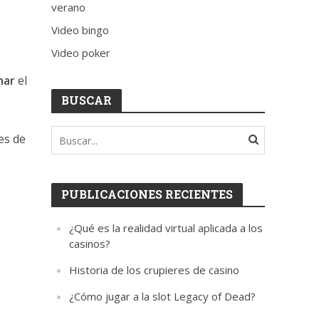
verano
Video bingo
Video poker
nar
el
BUSCAR
es de
PUBLICACIONES RECIENTES
¿Qué es la realidad virtual aplicada a los
casinos?
Historia de los crupieres de casino
¿Cómo jugar a la slot Legacy of Dead?