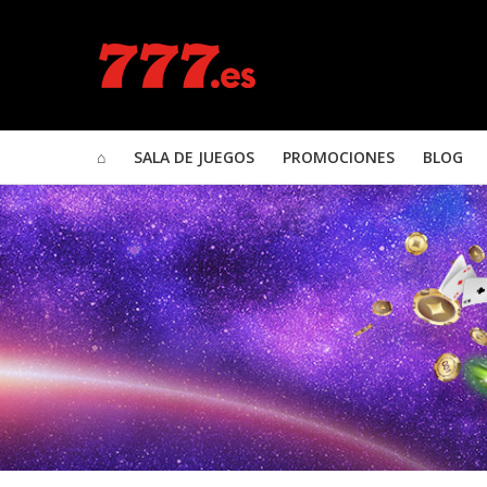
⌂
SALA DE JUEGOS
PROMOCIONES
BLOG