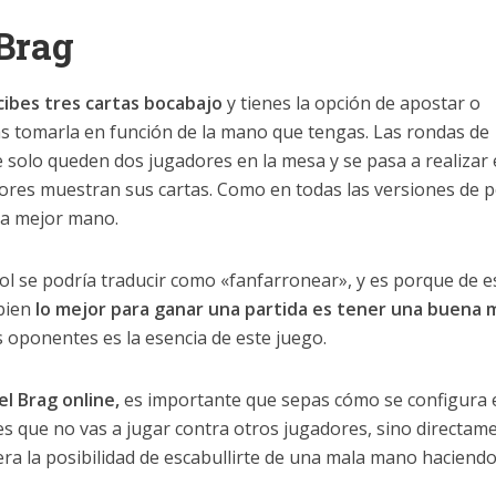
Brag
cibes tres cartas bocabajo
y tienes la opción de apostar o
rás tomarla en función de la mano que tengas. Las rondas de
solo queden dos jugadores en la mesa y se pasa a realizar 
adores muestran sus cartas. Como en todas las versiones de 
la mejor mano.
ol se podría traducir como «fanfarronear», y es porque de e
 bien
lo mejor para ganar una partida es tener una buena
s oponentes es la esencia de este juego.
el Brag online,
es importante que sepas cómo se configura 
 es que no vas a jugar contra otros jugadores, sino directam
uera la posibilidad de escabullirte de una mala mano haciend