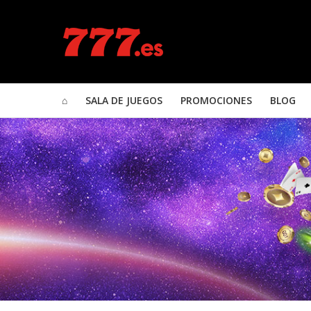
⌂
SALA DE JUEGOS
PROMOCIONES
BLOG