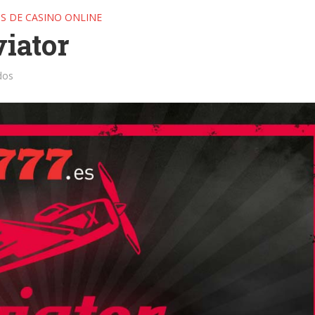
S DE CASINO ONLINE
viator
dos