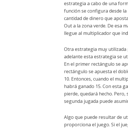
estrategia a cabo de una form
función se configura desde la 
cantidad de dinero que aposta
Out a la zona verde. De esa m
llegue al multiplicador que ind
Otra estrategia muy utilizada 
adelante esta estrategia se u
En el primer rectángulo se a
rectángulo se apuesta el doble
10. Entonces, cuando el multip
habrá ganado 15. Con esta gan
pierde, quedará hecho. Pero, 
segunda jugada puede asumir u
Algo que puede resultar de uti
proporciona el juego. Si el j