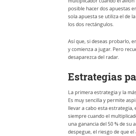
multiplicador cuando el avión
posible hacer dos apuestas en
sola apuesta se utiliza el de 
los dos rectángulos.
Así que, si deseas probarlo, 
y comienza a jugar. Pero recu
desaparezca del radar.
Estrategias pa
La primera estrategia y la más
Es muy sencilla y permite asp
llevar a cabo esta estrategia
siempre cuando el multiplicad
una ganancia del 50 % de su ap
despegue, el riesgo de que el