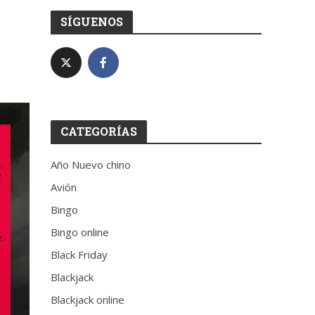
SÍGUENOS
CATEGORÍAS
Año Nuevo chino
Avión
Bingo
Bingo online
Black Friday
Blackjack
Blackjack online