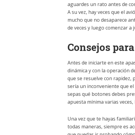
aguardes un rato antes de com
A su vez, hay veces que el avi
mucho que no desaparece ante
de veces y luego comenzar a j
Consejos para
Antes de iniciarte en este apa
dinámica y con la operación d
que se resuelve con rapidez, 
sería un inconveniente que el
sepas qué botones debes presi
apuesta mínima varias veces, 
Una vez que te hayas familiar
todas maneras, siempre es aco
que puedas ir probando cómo e