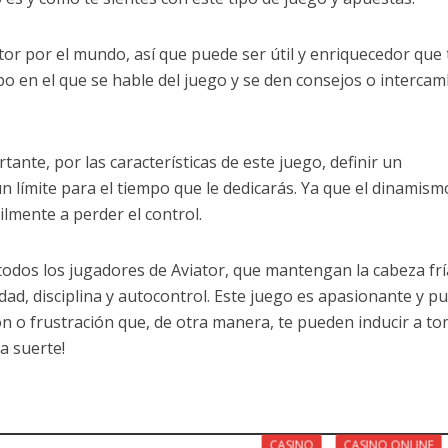
or por el mundo, así que puede ser útil y enriquecedor que 
po en el que se hable del juego y se den consejos o interca
te, por las características de este juego, definir un
límite para el tiempo que le dedicarás. Ya que el dinamismo
lmente a perder el control.
odos los jugadores de Aviator, que mantengan la cabeza frí
ad, disciplina y autocontrol. Este juego es apasionante y p
o frustración que, de otra manera, te pueden inducir a t
a suerte!
CASINO
CASINO ONLINE