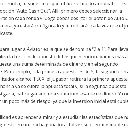
a sencilla, te sugerimos que utilices el modo automático. Es
opción “Auto Cash Out”. Allí, primero debes seleccionar la
rás en cada ronda y luego debes deslizar el botón de Auto 
anera, ya estará configurado y te retirarás cada vez que el j
icaste.
para jugar a Aviator es la que se denomina “2 a 1”. Para llev
tiliza la función de apuesta doble que mencionábamos más a
puesta una suma determinada de dinero y en el segundo
. Por ejemplo, si la primera apuesta es de 5, la segunda ser
licador alcance 1,50X, el jugador retirará la primera apuesta
ancia ya se cubre la apuesta total y, si la segunda apuesta
si gana, habrá ganado una suma interesante de dinero. Y co
n poco más de riesgo, ya que la inversión inicial está cubie
lidad es aprender a mirar y a estudiar las estadísticas que n
uego está en una racha ganadora, tal vez sea recomendable q