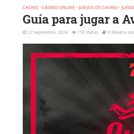
CASINO
•
CASINO ONLINE
•
JUEGOS DE CASINO
•
JUEGO
Guía para jugar a A
27 septiembre, 2024
150 Visitas
6 Minutos leí