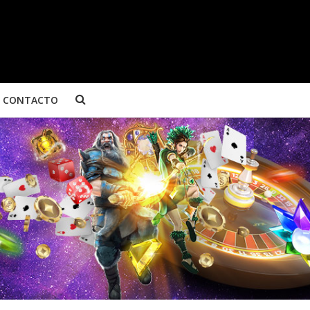
CONTACTO