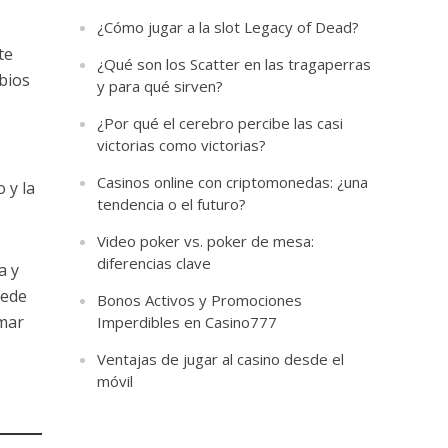
¿Cómo jugar a la slot Legacy of Dead?
te
¿Qué son los Scatter en las tragaperras
mbios
y para qué sirven?
¿Por qué el cerebro percibe las casi
victorias como victorias?
Casinos online con criptomonedas: ¿una
 y la
tendencia o el futuro?
Video poker vs. poker de mesa:
diferencias clave
a y
uede
Bonos Activos y Promociones
omar
Imperdibles en Casino777
Ventajas de jugar al casino desde el
móvil