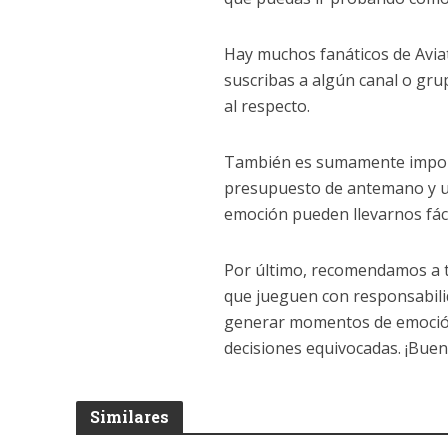
Hay muchos fanáticos de Aviat
suscribas a algún canal o gru
al respecto.
También es sumamente importan
presupuesto de antemano y un 
emoción pueden llevarnos fáci
Por último, recomendamos a t
que jueguen con responsabilid
generar momentos de emoción 
decisiones equivocadas. ¡Buen
Similares