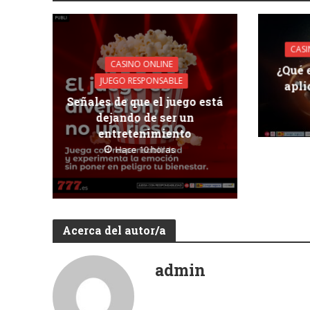
CAS
CASINO ONLINE
¿Qué e
JUEGO RESPONSABLE
apli
Señales de que el juego está
dejando de ser un
entretenimiento
Hace 10 horas
Acerca del autor/a
admin