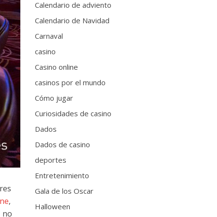
Calendario de adviento
Calendario de Navidad
Carnaval
casino
Casino online
casinos por el mundo
Cómo jugar
Curiosidades de casino
Dados
Dados de casino
deportes
Entretenimiento
res
Gala de los Oscar
ine
,
Halloween
, no