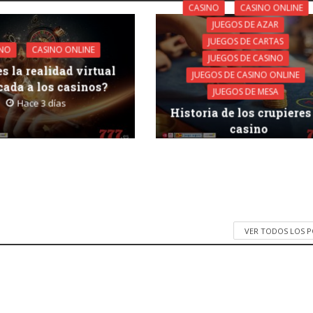
CASINO
CASINO ONLINE
JUEGOS DE AZAR
JUEGOS DE CARTAS
INO
CASINO ONLINE
JUEGOS DE CASINO
s la realidad virtual
JUEGOS DE CASINO ONLINE
cada a los casinos?
JUEGOS DE MESA
Hace 3 días
Historia de los crupieres
casino
Hace 6 días
VER TODOS LOS 