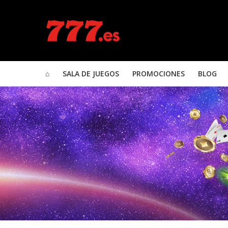
⌂
SALA DE JUEGOS
PROMOCIONES
BLOG