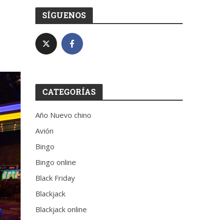
SÍGUENOS
CATEGORÍAS
Año Nuevo chino
Avión
Bingo
Bingo online
Black Friday
Blackjack
Blackjack online