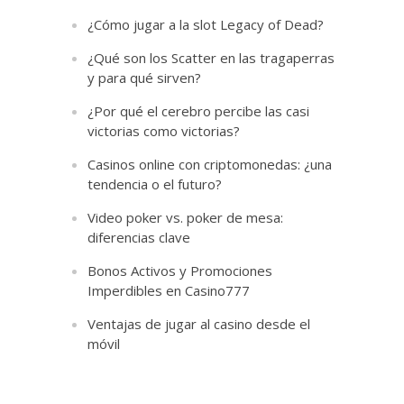
¿Cómo jugar a la slot Legacy of Dead?
¿Qué son los Scatter en las tragaperras
y para qué sirven?
¿Por qué el cerebro percibe las casi
victorias como victorias?
Casinos online con criptomonedas: ¿una
tendencia o el futuro?
Video poker vs. poker de mesa:
diferencias clave
Bonos Activos y Promociones
Imperdibles en Casino777
Ventajas de jugar al casino desde el
móvil