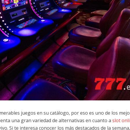
merables juegos en su catálogo, por eso es uno de los mejo
senta una gran variedad de alternativas en cuanto a
slot onl
vivo. Si te interesa conocer los más destacados de la semana