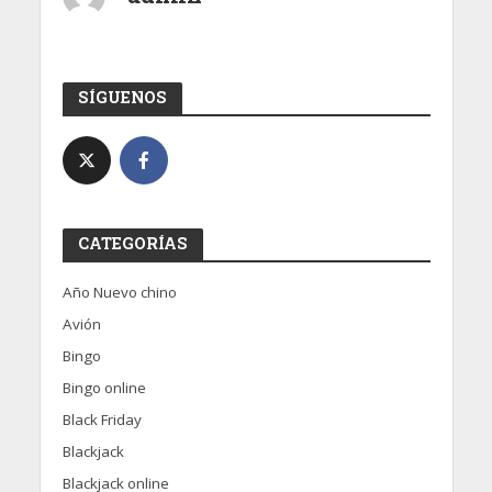
SÍGUENOS
CATEGORÍAS
Año Nuevo chino
Avión
Bingo
Bingo online
Black Friday
Blackjack
Blackjack online