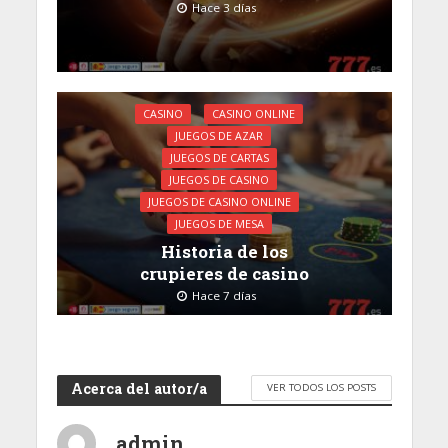
Hace 3 días
CASINO
CASINO ONLINE
JUEGOS DE AZAR
JUEGOS DE CARTAS
JUEGOS DE CASINO
JUEGOS DE CASINO ONLINE
JUEGOS DE MESA
Historia de los
crupieres de casino
Hace 7 días
Acerca del autor/a
VER TODOS LOS POSTS
admin