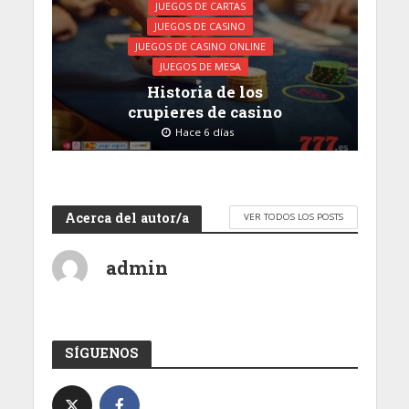
JUEGOS DE CARTAS
JUEGOS DE CASINO
JUEGOS DE CASINO ONLINE
JUEGOS DE MESA
Historia de los
crupieres de casino
Hace 6 días
Acerca del autor/a
VER TODOS LOS POSTS
admin
SÍGUENOS