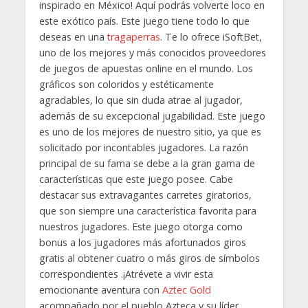
inspirado en México! Aquí podrás volverte loco en
este exótico país. Este juego tiene todo lo que
deseas en una
tragaperras
. Te lo ofrece iSoftBet,
uno de los mejores y más conocidos proveedores
de juegos de apuestas online en el mundo. Los
gráficos son coloridos y estéticamente
agradables, lo que sin duda atrae al jugador,
además de su excepcional jugabilidad. Este juego
es uno de los mejores de nuestro sitio, ya que es
solicitado por incontables jugadores. La razón
principal de su fama se debe a la gran gama de
características que este juego posee. Cabe
destacar sus extravagantes carretes giratorios,
que son siempre una característica favorita para
nuestros jugadores. Este juego otorga como
bonus a los jugadores más afortunados giros
gratis al obtener cuatro o más giros de símbolos
correspondientes .¡Atrévete a vivir esta
emocionante aventura con
Aztec Gold
acompañado por el pueblo Azteca y su líder