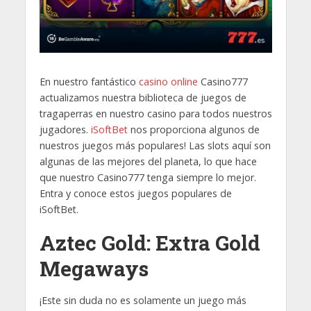
En nuestro fantástico
casino online
Casino777
actualizamos nuestra biblioteca de juegos de
tragaperras en nuestro casino para todos nuestros
jugadores.
iSoftBet
nos proporciona algunos de
nuestros juegos más populares! Las slots aquí son
algunas de las mejores del planeta, lo que hace
que nuestro Casino777 tenga siempre lo mejor.
Entra y conoce estos juegos populares de
iSoftBet.
Aztec Gold: Extra Gold
Megaways
¡Este sin duda no es solamente un juego más