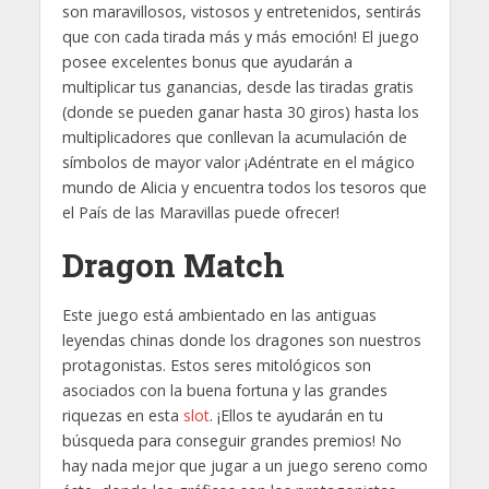
son maravillosos, vistosos y entretenidos, sentirás
que con cada tirada más y más emoción! El juego
posee excelentes bonus que ayudarán a
multiplicar tus ganancias, desde las tiradas gratis
(donde se pueden ganar hasta 30 giros) hasta los
multiplicadores que conllevan la acumulación de
símbolos de mayor valor ¡Adéntrate en el mágico
mundo de Alicia y encuentra todos los tesoros que
el País de las Maravillas puede ofrecer!
Dragon Match
Este juego está ambientado en las antiguas
leyendas chinas donde los dragones son nuestros
protagonistas. Estos seres mitológicos son
asociados con la buena fortuna y las grandes
riquezas en esta
slot
. ¡Ellos te ayudarán en tu
búsqueda para conseguir grandes premios! No
hay nada mejor que jugar a un juego sereno como