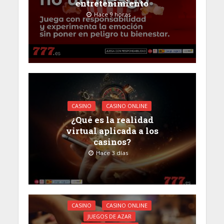
entretenimiento
Hace 9 horas
CASINO
CASINO ONLINE
¿Qué es la realidad
virtual aplicada a los
casinos?
Hace 3 días
CASINO
CASINO ONLINE
JUEGOS DE AZAR