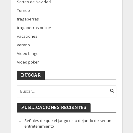
Sorteo de Navidad
Torneo
tragaperras
tragaperras online
vacaciones
verano
Video bingo
Video poker
BUSCAR
PUBLICACIONES RECIENTES
Señales de que el juego está dejando de ser un
entretenimiento