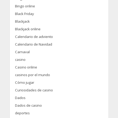
Bingo online
Black Friday
Blackjack
Blackjack online
Calendario de adviento
Calendario de Navidad
Carnaval
casino
Casino online
casinos por el mundo
Cómo jugar
Curiosidades de casino
Dados
Dados de casino
deportes