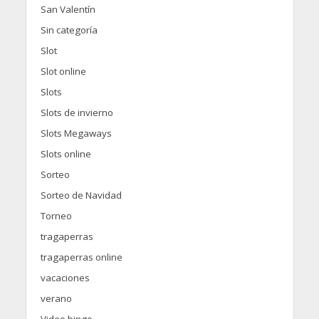
San Valentín
Sin categoría
Slot
Slot online
Slots
Slots de invierno
Slots Megaways
Slots online
Sorteo
Sorteo de Navidad
Torneo
tragaperras
tragaperras online
vacaciones
verano
Video bingo