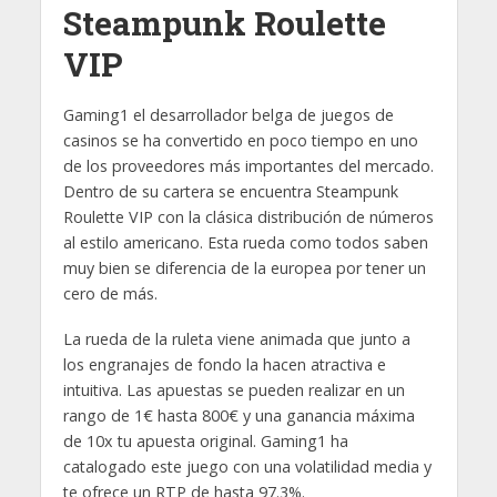
Steampunk Roulette
VIP
Gaming1 el desarrollador belga de juegos de
casinos se ha convertido en poco tiempo en uno
de los proveedores más importantes del mercado.
Dentro de su cartera se encuentra Steampunk
Roulette VIP con la clásica distribución de números
al estilo americano. Esta rueda como todos saben
muy bien se diferencia de la europea por tener un
cero de más.
La rueda de la ruleta viene animada que junto a
los engranajes de fondo la hacen atractiva e
intuitiva. Las apuestas se pueden realizar en un
rango de 1€ hasta 800€ y una ganancia máxima
de 10x tu apuesta original. Gaming1 ha
catalogado este juego con una volatilidad media y
te ofrece un RTP de hasta 97.3%.