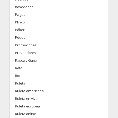
novedades
Pagos
Plinko
Póker
Póquer
Promociones
Proveedores
Rasca y Gana
Reto
Rock
Ruleta
Ruleta americana
Ruleta en vivo
Ruleta europea
Ruleta online