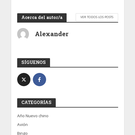
Acerca del autor/a
VER TODOS LOS POSTS
Alexander
SÍGUENOS
CATEGORÍAS
Año Nuevo chino
Avión
Bingo