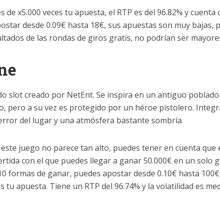
es de x5.000 veces tu apuesta, el RTP es del 96.82% y cuenta 
apostar desde 0.09€ hasta 18€, sus apuestas son muy bajas, 
ultados de las rondas de giros gratis, no podrían ser mayore
ne
do slot creado por NetEnt. Se inspira en un antiguo poblado
, pero a su vez es protegido por un héroe pistolero. Integ
error del lugar y una atmósfera bastante sombría.
este juego no parece tan alto, puedes tener en cuenta que 
rtida con el que puedes llegar a ganar 50.000€ en un solo g
 10 formas de ganar, puedes apostar desde 0.10€ hasta 100€
 tu apuesta. Tiene un RTP del 96.74% y la volatilidad es med