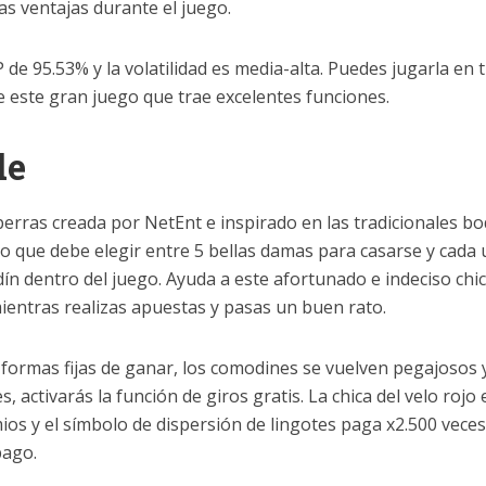
sas ventajas durante el juego.
de 95.53% y la volatilidad es media-alta. Puedes jugarla en 
de este gran juego que trae excelentes funciones.
de
erras creada por NetEnt e inspirado en las tradicionales b
vio que debe elegir entre 5 bellas damas para casarse y cada
n dentro del juego. Ayuda a este afortunado e indeciso chi
ientras realizas apuestas y pasas un buen rato.
 formas fijas de ganar, los comodines se vuelven pegajosos y
s, activarás la función de giros gratis. La chica del velo rojo 
os y el símbolo de dispersión de lingotes paga x2.500 vece
pago.