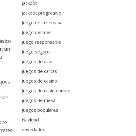
Jackpòt
Jackpot progresivo
Juego de la semana
Juego del mes
ásico
Juego responsable
on un
Juego seguro
u
juegos de azar
Juegos de cartas
Juegos de casino
oques
Juegos de casino online
esde
juegos de mesa
Juegos populares
Navidad
s te
novedades
rretes