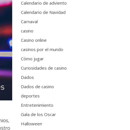
Calendario de adviento
Calendario de Navidad
Carnaval
casino
Casino online
casinos por el mundo
Cómo jugar
Curiosidades de casino
Dados
Dados de casino
deportes
Entretenimiento
Gala de los Oscar
mios,
Halloween
estro