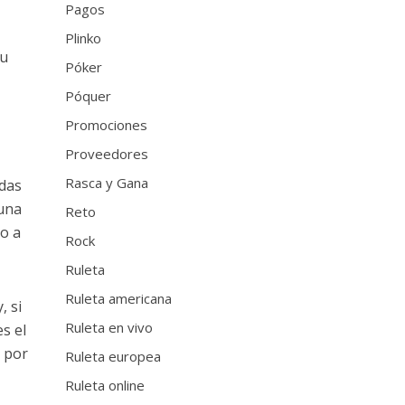
Pagos
Plinko
tu
Póker
Póquer
Promociones
Proveedores
Rasca y Gana
odas
 una
Reto
co a
Rock
Ruleta
Ruleta americana
, si
Ruleta en vivo
es el
s por
Ruleta europea
Ruleta online