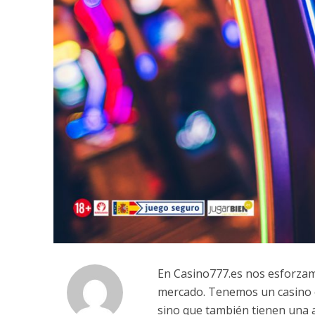
En Casino777.es nos esforzam
mercado. Tenemos un casino o
sino que también tienen una a