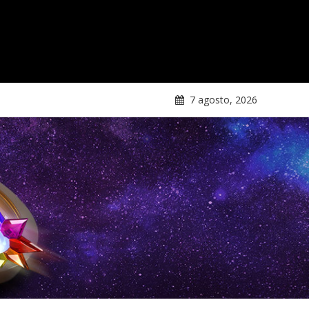
7 agosto, 2026