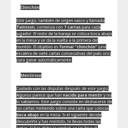
Chinchón
Este juego, también de origen vasco y llamado
Txintxon
, comienza con
7 cartas
para cada
jugador. El resto de la baraja se coloca boca abajo
en la mesa y se da la vuelta a la primera del
montón. El objetivo es
formar “chinchón”
(una
escalera de siete cartas consecutivas del palo oro)
para ganar automáticamente.
Mentiroso
Cuidado con las disputas después de este juego.
Algunos parece que han
nacido para mentir
y no
lo sabíamos. Este juego consiste en deshacerse de
tus cartas mintiendo sobre una carta que colocas
boca abajo
en la mesa. Si el siguiente decide
descubrirte y has mentido, te llevas todas las
cartas. Si has dicho la verdad, se las lleva él.