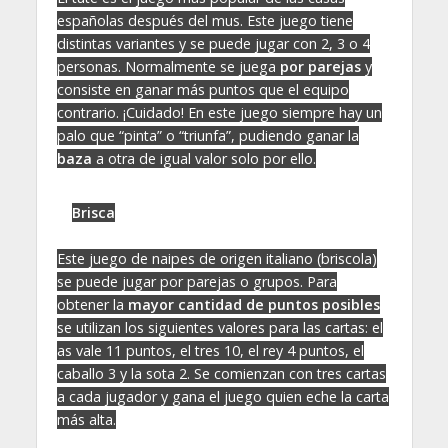
españolas después del mus. Este juego tiene
distintas variantes y se puede jugar con 2, 3 o 4
personas. Normalmente se juega
por parejas
y
consiste en ganar más puntos que el equipo
contrario. ¡Cuidado! En este juego siempre hay un
palo que “pinta” o “triunfa”, pudiendo ganar la
baza
a otra de igual valor solo por ello.
Brisca
Este juego de naipes de origen italiano (briscola)
se puede jugar por parejas o grupos. Para
obtener la
mayor cantidad de puntos posibles
se utilizan los siguientes valores para las cartas: el
as vale 11 puntos, el tres 10, el rey 4 puntos, el
caballo 3 y la sota 2. Se comienzan con tres cartas
a cada jugador y gana el juego quien eche la carta
más alta.