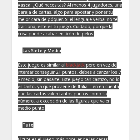
vasca
. ¿Qué necesitas? Al menos 4 jugadores, una
baraja de cartas, algo para apostar y poner tu
mejor cara de póquer. Si el lenguaje verbal no te
traiciona, este es tu juego. Cuidado, porque la
cosa puede acabar en tirón de pelos.
Las Siete y Media
Este juego es similar al
blackjack
pero en vez de
intentar conseguir 21 puntos, debes alcanzar los 7
y medio, sin pasarte. Este juego tan castizo, no lo
es tanto, ya que proviene de Italia. Ten en cuenta
que las cartas valen tantos puntos como su
número, a excepción de las figuras que valen
medio punto.
Tute
El tute es el juego más popular de las casas