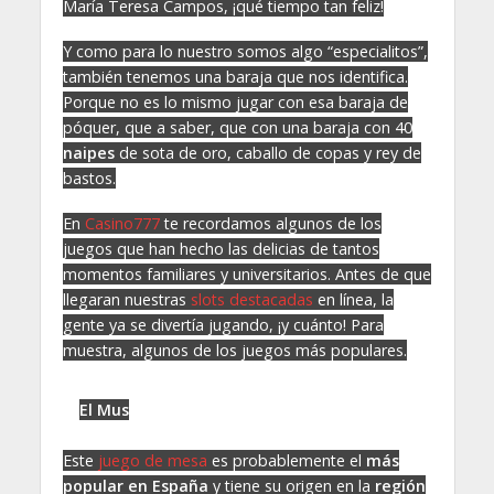
María Teresa Campos, ¡qué tiempo tan feliz!
Y como para lo nuestro somos algo “especialitos”,
también tenemos una baraja que nos identifica.
Porque no es lo mismo jugar con esa baraja de
póquer, que a saber, que con una baraja con 40
naipes
de sota de oro, caballo de copas y rey de
bastos.
En
Casino777
te recordamos algunos de los
juegos que han hecho las delicias de tantos
momentos familiares y universitarios. Antes de que
llegaran nuestras
slots destacadas
en línea, la
gente ya se divertía jugando, ¡y cuánto! Para
muestra, algunos de los juegos más populares.
El Mus
Este
juego de mesa
es probablemente el
más
popular en España
y tiene su origen en la
región