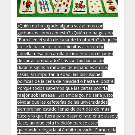
¿Quién no ha jugado alguna vez al mus con
garbanzos como apuesta? ¿Quién no ha gritado
“Burro” en el sofá de
casa de la abuela
? ¿A quién
no se le hacen los ojos chiribitas al recordar
aquella mesa de camilla de invierno con el juego
de cartas preparado? Las
cartas
han unido
durante siglos a millones de españoles en sus
casas, sin importar la edad, las discusiones
políticas de la cena de Navidad o hasta el postre.
Porque todos sabemos que las cartas son “
la
mejor sobremesa
”. Sin embargo, no sería justo
olvidar que las cafeterías de las universidades
siempre han estado llenas de partidas de
mus
,
tute
y lo que fuera para pasar el rato entre clase y
clase, aunque esta tradición parece estar
quedando relegada al ámbito privado. Como diría