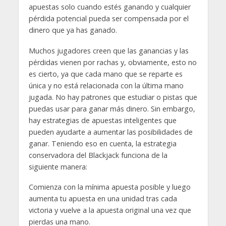
apuestas solo cuando estés ganando y cualquier
pérdida potencial pueda ser compensada por el
dinero que ya has ganado.
Muchos jugadores creen que las ganancias y las
pérdidas vienen por rachas y, obviamente, esto no
es cierto, ya que cada mano que se reparte es
única y no está relacionada con la última mano
jugada. No hay patrones que estudiar o pistas que
puedas usar para ganar más dinero. Sin embargo,
hay estrategias de apuestas inteligentes que
pueden ayudarte a aumentar las posibilidades de
ganar. Teniendo eso en cuenta, la estrategia
conservadora del Blackjack funciona de la
siguiente manera:
Comienza con la mínima apuesta posible y luego
aumenta tu apuesta en una unidad tras cada
victoria y vuelve a la apuesta original una vez que
pierdas una mano.