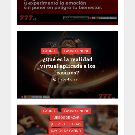
CASINO
CASINO ONLINE
¿Qué es la realidad
virtual aplicada a los
casinos?
Hace 4 días
CASINO
CASINO ONLINE
JUEGOS DE AZAR
JUEGOS DE CARTAS
JUEGOS DE CASINO