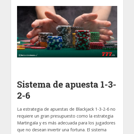
Sistema de apuesta 1-3-
2-6
La estrategia de apuestas de Blackjack 1-3-2-6 no
requiere un gran presupuesto como la estrategia
Martingala y es más adecuada para los jugadores
que no desean invertir una fortuna. El sistema