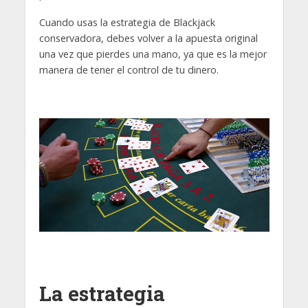
Cuando usas la estrategia de Blackjack
conservadora, debes volver a la apuesta original
una vez que pierdes una mano, ya que es la mejor
manera de tener el control de tu dinero.
La estrategia