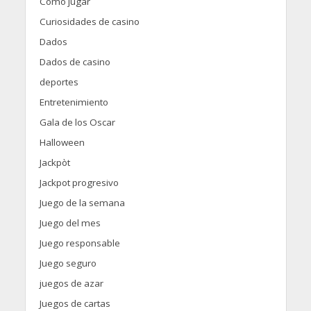
Cómo jugar
Curiosidades de casino
Dados
Dados de casino
deportes
Entretenimiento
Gala de los Oscar
Halloween
Jackpòt
Jackpot progresivo
Juego de la semana
Juego del mes
Juego responsable
Juego seguro
juegos de azar
Juegos de cartas