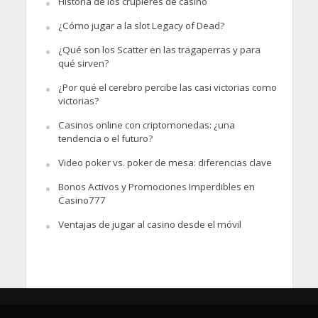
Historia de los crupieres de casino
¿Cómo jugar a la slot Legacy of Dead?
¿Qué son los Scatter en las tragaperras y para
qué sirven?
¿Por qué el cerebro percibe las casi victorias como
victorias?
Casinos online con criptomonedas: ¿una
tendencia o el futuro?
Video poker vs. poker de mesa: diferencias clave
Bonos Activos y Promociones Imperdibles en
Casino777
Ventajas de jugar al casino desde el móvil