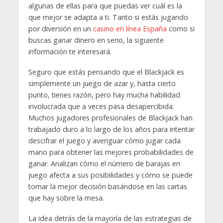
algunas de ellas para que puedas ver cuál es la
que mejor se adapta a ti. Tanto si estás jugando
por diversión en un
casino en línea España
como si
buscas ganar dinero en serio, la siguiente
información te interesará.
Seguro que estás pensando que el Blackjack es
simplemente un juego de azar y, hasta cierto
punto, tienes razón, pero hay mucha habilidad
involucrada que a veces pasa desapercibida.
Muchos jugadores profesionales de Blackjack han
trabajado duro a lo largo de los años para intentar
descifrar el juego y averiguar cómo jugar cada
mano para obtener las mejores probabilidades de
ganar. Analizan cómo el número de barajas en
juego afecta a sus posibilidades y cómo se puede
tomar la mejor decisión basándose en las cartas
que hay sobre la mesa.
La idea detrás de la mayoría de las estrategias de