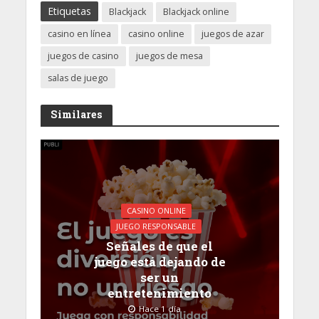
Etiquetas
Blackjack
Blackjack online
casino en línea
casino online
juegos de azar
juegos de casino
juegos de mesa
salas de juego
Similares
CASINO ONLINE
JUEGO RESPONSABLE
Señales de que el
juego está dejando de
ser un
entretenimiento
Hace 1 día