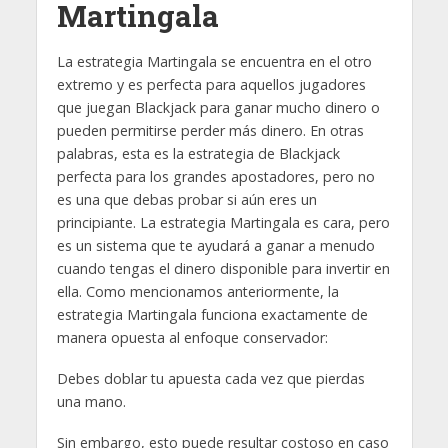
Martingala
La estrategia Martingala se encuentra en el otro
extremo y es perfecta para aquellos jugadores
que juegan Blackjack para ganar mucho dinero o
pueden permitirse perder más dinero. En otras
palabras, esta es la estrategia de Blackjack
perfecta para los grandes apostadores, pero no
es una que debas probar si aún eres un
principiante. La estrategia Martingala es cara, pero
es un sistema que te ayudará a ganar a menudo
cuando tengas el dinero disponible para invertir en
ella. Como mencionamos anteriormente, la
estrategia Martingala funciona exactamente de
manera opuesta al enfoque conservador:
Debes doblar tu apuesta cada vez que pierdas
una mano.
Sin embargo, esto puede resultar costoso en caso