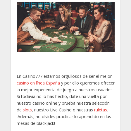
En Casino777 estamos orgullosos de ser el mejor
casino en línea España
y por ello queremos ofrecer
la mejor experiencia de juego a nuestros usuarios.
Si todavía no lo has hecho, date una vuelta por
nuestro casino online y prueba nuestra selección
de
slots
, nuestro Live Casino o nuestras
ruletas
.
¡Además, no olvides practicar lo aprendido en las
mesas de blackjack!