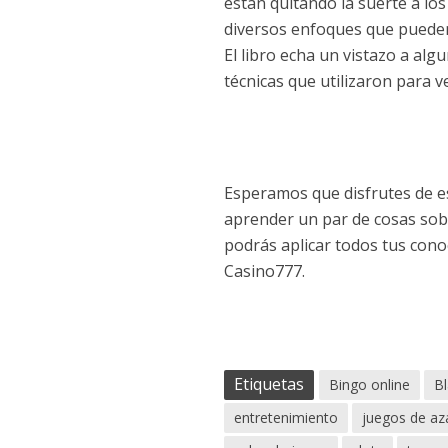
están quitando la suerte a los
diversos enfoques que pueden 
El libro echa un vistazo a algu
técnicas que utilizaron para v
Esperamos que disfrutes de es
aprender un par de cosas sob
podrás aplicar todos tus cono
Casino777.
Etiquetas
Bingo online
Bl
entretenimiento
juegos de az