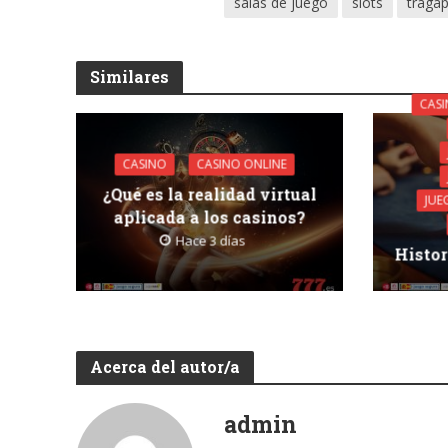
salas de juego
slots
traga
Similares
CAS
CASINO
CASINO ONLINE
¿Qué es la realidad virtual
JUE
aplicada a los casinos?
Hace 3 días
Histor
Acerca del autor/a
admin