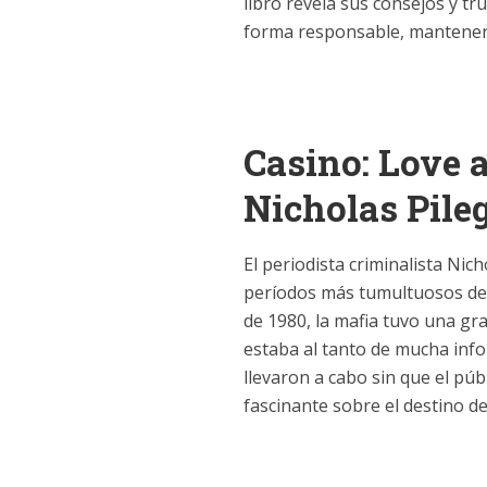
libro revela sus consejos y tr
forma responsable, mantener el
Casino: Love 
Nicholas Pile
El periodista criminalista Nic
períodos más tumultuosos de 
de 1980, la mafia tuvo una gr
estaba al tanto de mucha info
llevaron a cabo sin que el pú
fascinante sobre el destino 