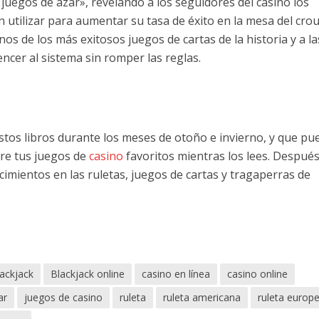
 juegos de azar», revelando a los seguidores del casino los
utilizar para aumentar su tasa de éxito en la mesa del crou
nos de los más exitosos juegos de cartas de la historia y a la
encer al sistema sin romper las reglas.
tos libros durante los meses de otoño e invierno, y que pu
re tus juegos de
casino
favoritos mientras los lees. Despué
cimientos en las ruletas, juegos de cartas y tragaperras de
ackjack
Blackjack online
casino en línea
casino online
ar
juegos de casino
ruleta
ruleta americana
ruleta europ