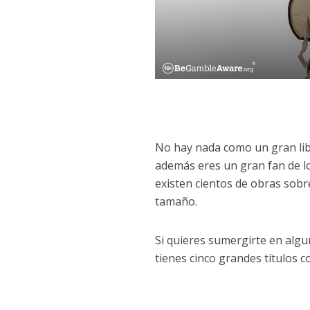
No hay nada como un gran libr
además eres un gran fan de lo
existen cientos de obras sob
tamaño.
Si quieres sumergirte en algu
tienes cinco grandes títulos 