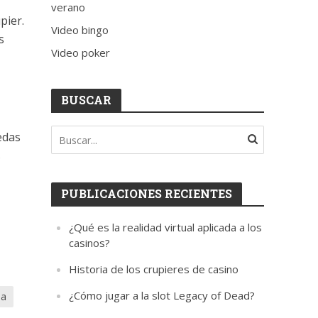
verano
pier.
Video bingo
s
Video poker
BUSCAR
edas
s
PUBLICACIONES RECIENTES
¿Qué es la realidad virtual aplicada a los
casinos?
Historia de los crupieres de casino
¿Cómo jugar a la slot Legacy of Dead?
ea