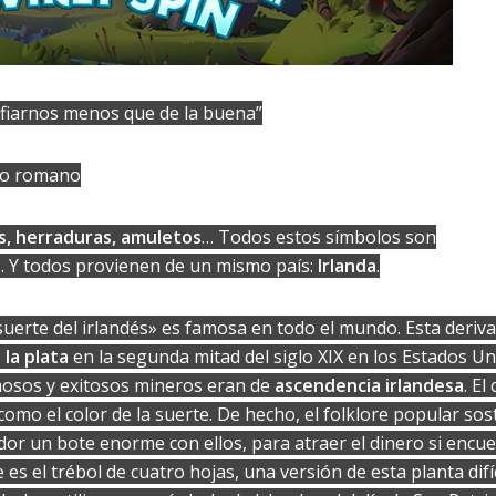
fiarnos menos que de la buena”
sofo romano
s, herraduras, amuletos
… Todos estos símbolos son
. Y todos provienen de un mismo país:
Irlanda
.
 suerte del irlandés» es famosa en todo el mundo. Esta deriv
 la plata
en la segunda mitad del siglo XIX en los Estados Un
osos y exitosos mineros eran de
ascendencia irlandesa
. El
omo el color de la suerte. De hecho, el folklore popular sos
dor un bote enorme con ellos, para atraer el dinero si encu
es el trébol de cuatro hojas, una versión de esta planta difíc