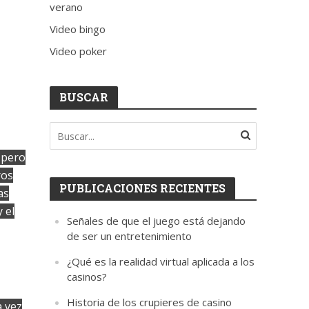
verano
Video bingo
Video poker
BUSCAR
, pero
ros
PUBLICACIONES RECIENTES
as
 el
Señales de que el juego está dejando
de ser un entretenimiento
¿Qué es la realidad virtual aplicada a los
casinos?
Historia de los crupieres de casino
a vez