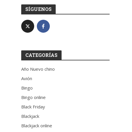
SÍGUENOS
CATEGORÍAS
Año Nuevo chino
Avión
Bingo
Bingo online
Black Friday
Blackjack
Blackjack online