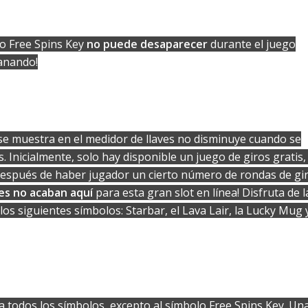
lo Free Spins Key
no puede desaparecer
durante el juego
ganando!
 se muestra en el medidor de llaves no disminuye cuando se
. Inicialmente, solo hay disponible un juego de giros gratis
espués de haber jugador un cierto número de rondas de gi
es no acaban aquí
para esta gran slot en línea! Disfruta de l
los siguientes símbolos: Starbar, el Lava Lair, la Lucky Mug y
a todos los símbolos, excepto al símbolo Free Spins Key. Un