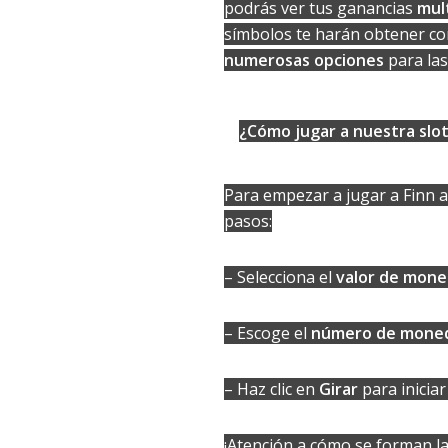
podrás ver tus ganancias
mul
símbolos te harán obtener co
numerosas
opciones
para las
¿Cómo jugar a nuestra slot
Para empezar a jugar a Finn a
pasos:
– Selecciona el
valor de mon
– Escoge el
número de monedas
– Haz clic en
Girar
para inicia
¡Atención a cómo se forman l