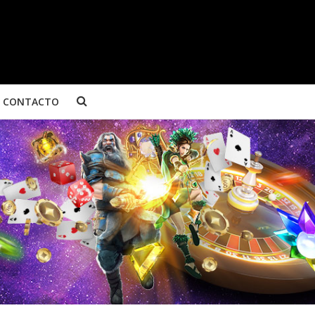
CONTACTO