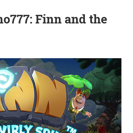
o777: Finn and the