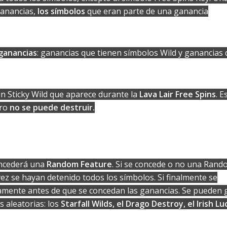
ganancias,
los símbolos
que eran parte de una ganancia
 ganancias
: ganancias que tienen símbolos Wild y ganancias
n Sticky Wild que aparece durante la
Lava Lair Free Spins
. E
ro
no se puede destruir.
concederá una
Random Feature
. Si se concede o no una Ran
ez se hayan detenido todos los símbolos. Si finalmente se
tamente antes de que se concedan las ganancias. Se pueden
s aleatorias: los
Starfall Wilds, el Drago Destroy, el Irish Luc