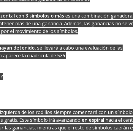
rizontal con 3 símbolos o más
es una combinación ganadora
ontener más de una ganancia. Además, las ganancias no se v
por el movimiento de los símbolos.
 hayan detenido
, se llevará a cabo una evaluación de las
 aparece la cuadrícula de
5×5
.
r?
r izquierda de los rodillos siempre comenzará con un símbolo
ros gratis. Este símbolo irá avanzando
en
espiral
hacia el cen
r las ganancias, mientras que el resto de símbolos caerán