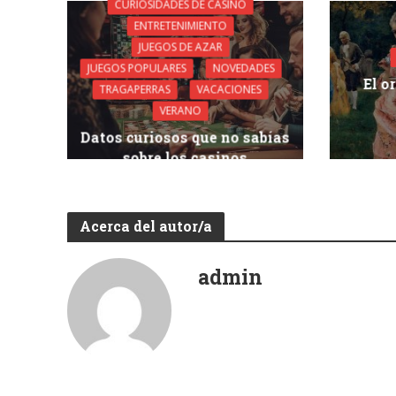
CURIOSIDADES DE CASINO
ENTRETENIMIENTO
JUEGOS DE AZAR
JUEGOS POPULARES
NOVEDADES
El o
TRAGAPERRAS
VACACIONES
VERANO
Datos curiosos que no sabías
sobre los casinos
Hace 1 mes
Acerca del autor/a
admin