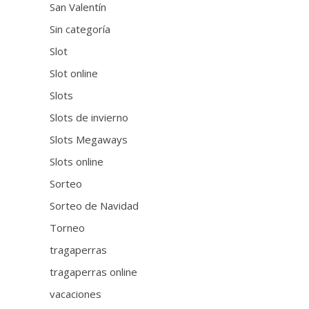
San Valentín
Sin categoría
Slot
Slot online
Slots
Slots de invierno
Slots Megaways
Slots online
Sorteo
Sorteo de Navidad
Torneo
tragaperras
tragaperras online
vacaciones