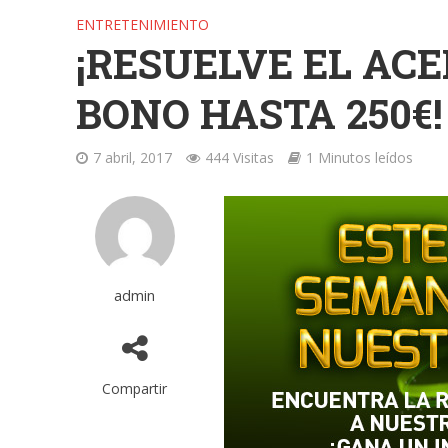
ENTRETENIMIENTO
¡RESUELVE EL AC
BONO HASTA 250€!
7 abril, 2017
444 Visitas
1 Minutos leídos
admin
Compartir