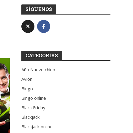
SÍGUENOS
CATEGORÍAS
Año Nuevo chino
Avión
Bingo
Bingo online
Black Friday
Blackjack
Blackjack online