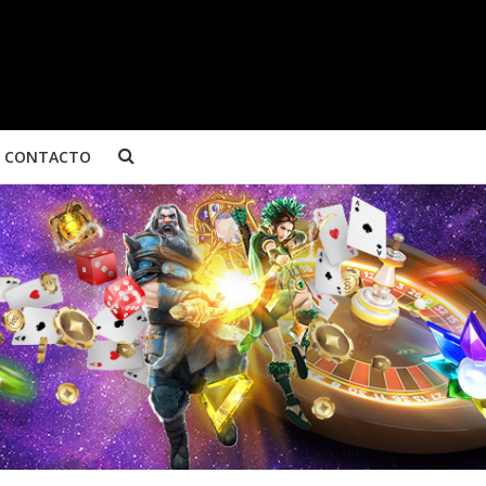
CONTACTO