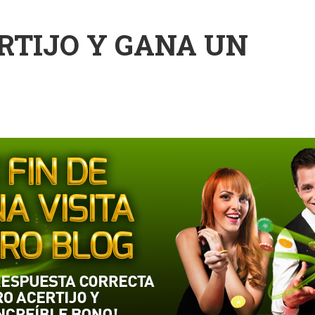
ERTIJO Y GANA UN