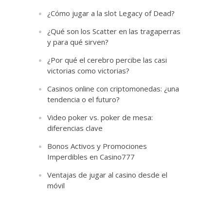
¿Cómo jugar a la slot Legacy of Dead?
¿Qué son los Scatter en las tragaperras
y para qué sirven?
¿Por qué el cerebro percibe las casi
victorias como victorias?
Casinos online con criptomonedas: ¿una
tendencia o el futuro?
Video poker vs. poker de mesa:
diferencias clave
Bonos Activos y Promociones
Imperdibles en Casino777
Ventajas de jugar al casino desde el
móvil