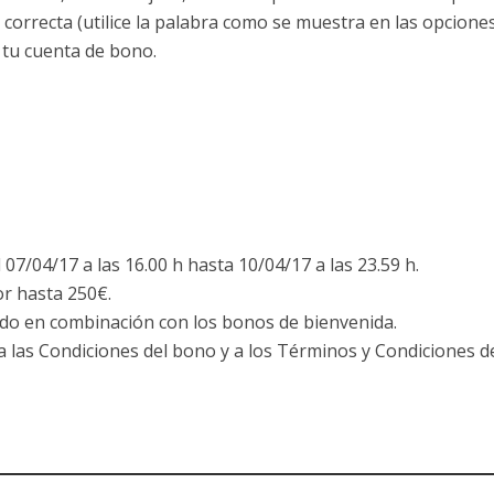
a correcta (utilice la palabra como se muestra en las opcione
 tu cuenta de bono.
 07/04/17 a las 16.00 h hasta 10/04/17 a las 23.59 h.
r hasta 250€.
do en combinación con los bonos de bienvenida.
a las Condiciones del bono y a los Términos y Condiciones d