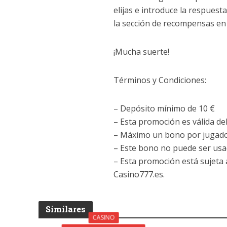
elijas e introduce la respuest
la sección de recompensas en
¡Mucha suerte!
Términos y Condiciones:
– Depósito mínimo de 10 €
– Esta promoción es válida del
– Máximo un bono por jugado
– Este bono no puede ser usa
– Esta promoción está sujeta 
Casino777.es.
Similares
CASINO