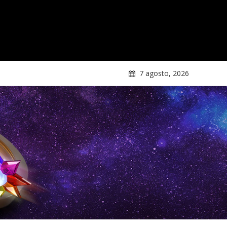
7 agosto, 2026