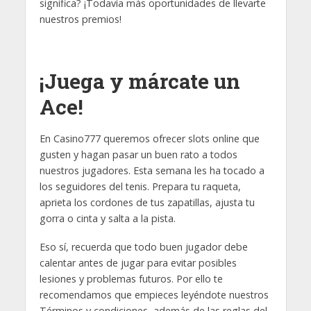
significa? ¡Todavía más oportunidades de llevarte
nuestros premios!
¡Juega y márcate un
Ace!
En Casino777 queremos ofrecer slots online que
gusten y hagan pasar un buen rato a todos
nuestros jugadores. Esta semana les ha tocado a
los seguidores del tenis. Prepara tu raqueta,
aprieta los cordones de tus zapatillas, ajusta tu
gorra o cinta y salta a la pista.
Eso sí, recuerda que todo buen jugador debe
calentar antes de jugar para evitar posibles
lesiones y problemas futuros. Por ello te
recomendamos que empieces leyéndote nuestros
Términos y condiciones, además de las reglas del