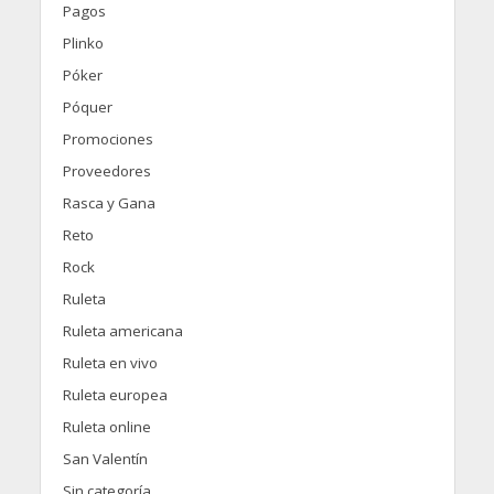
Pagos
Plinko
Póker
Póquer
Promociones
Proveedores
Rasca y Gana
Reto
Rock
Ruleta
Ruleta americana
Ruleta en vivo
Ruleta europea
Ruleta online
San Valentín
Sin categoría