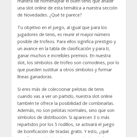
manera de homenajear el buen tenis que añadir
una slot online de esta temática a nuestra sección
de Novedades. ¿Qué te parece?
Tu objetivo en el juego, al igual que para los
jugadores de tenis, es reunir el mayor número
posible de trofeos. Para ellos significa prestigio y
un avance en la tabla de clasificación y para ti,
ganar muchos e increíbles premios. En nuestra
slot, los símbolos de trofeo son comodines, por lo
que pueden sustituir a otros símbolos y formar
líneas ganadoras.
Si eres más de coleccionar pelotas de tenis
cuando vas a ver un partido, nuestra slot online
también te ofrece la posibilidad de combinarlas.
Además, no son pelotas normales, sino que son
símbolos de distribución. Si aparecen 3 o más
repartidos por los 5 rodillos, se activará el juego
de bonificación de tiradas gratis. Y esto, ¿qué