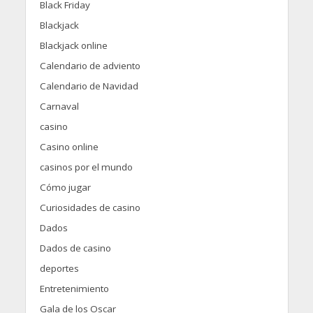
Black Friday
Blackjack
Blackjack online
Calendario de adviento
Calendario de Navidad
Carnaval
casino
Casino online
casinos por el mundo
Cómo jugar
Curiosidades de casino
Dados
Dados de casino
deportes
Entretenimiento
Gala de los Oscar