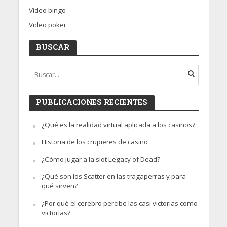
Video bingo
Video poker
BUSCAR
PUBLICACIONES RECIENTES
¿Qué es la realidad virtual aplicada a los casinos?
Historia de los crupieres de casino
¿Cómo jugar a la slot Legacy of Dead?
¿Qué son los Scatter en las tragaperras y para
qué sirven?
¿Por qué el cerebro percibe las casi victorias como
victorias?