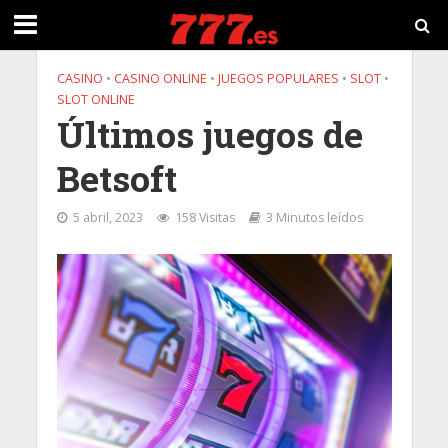
CASINO
•
CASINO ONLINE
•
JUEGOS POPULARES
•
SLOT
•
SLOT ONLINE
Últimos juegos de
Betsoft
5 abril, 2023
158 Visitas
3 Minutos leídos