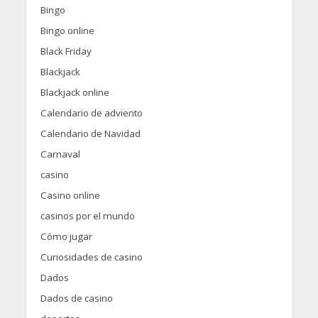
Bingo
Bingo online
Black Friday
Blackjack
Blackjack online
Calendario de adviento
Calendario de Navidad
Carnaval
casino
Casino online
casinos por el mundo
Cómo jugar
Curiosidades de casino
Dados
Dados de casino