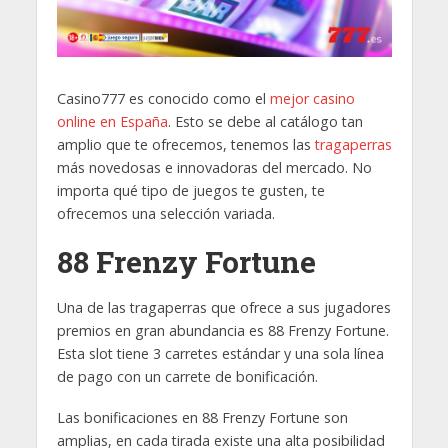
Casino777 es conocido como el
mejor casino
online en España
. Esto se debe al catálogo tan
amplio que te ofrecemos, tenemos las
tragaperras
más novedosas e innovadoras del mercado. No
importa qué tipo de juegos te gusten, te
ofrecemos una selección variada.
88 Frenzy Fortune
Una de las tragaperras que ofrece a sus jugadores
premios en gran abundancia es 88 Frenzy Fortune.
Esta slot tiene 3 carretes estándar y una sola línea
de pago con un carrete de bonificación.
Las bonificaciones en 88 Frenzy Fortune son
amplias, en cada tirada existe una alta posibilidad