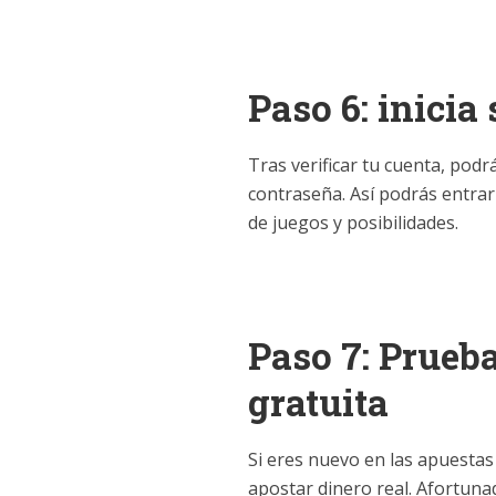
Paso 6: inicia
Tras verificar tu cuenta, podr
contraseña. Así podrás entrar 
de juegos y posibilidades.
Paso 7: Prueb
gratuita
Si eres nuevo en las apuestas
apostar dinero real. Afortuna