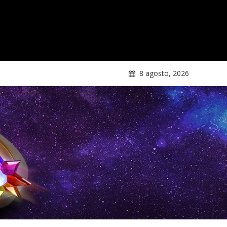
8 agosto, 2026