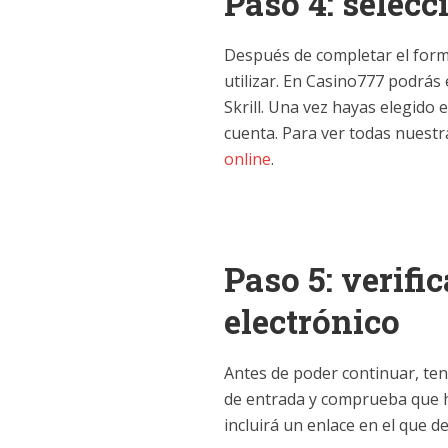
Paso 4: selec
Después de completar el form
utilizar. En Casino777 podrás
Skrill. Una vez hayas elegido 
cuenta. Para ver todas nuest
online
.
Paso 5: verifi
electrónico
Antes de poder continuar, tend
de entrada y comprueba que ha
incluirá un enlace en el que de