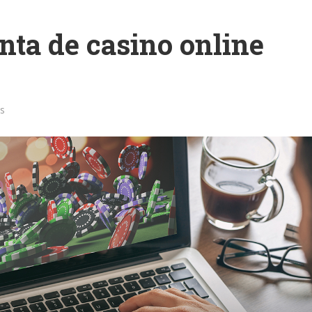
nta de casino online
s