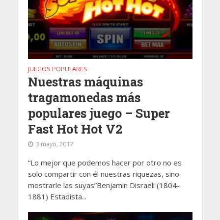
JUEGOS POPULARES
Nuestras máquinas
tragamonedas más
populares juego – Super
Fast Hot Hot V2
3 mayo, 2017
“Lo mejor que podemos hacer por otro no es
solo compartir con él nuestras riquezas, sino
mostrarle las suyas”Benjamin Disraeli (1804-
1881) Estadista...