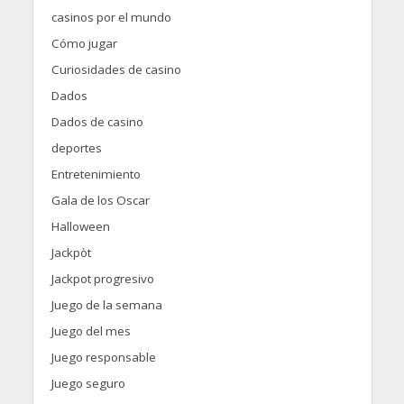
casinos por el mundo
Cómo jugar
Curiosidades de casino
Dados
Dados de casino
deportes
Entretenimiento
Gala de los Oscar
Halloween
Jackpòt
Jackpot progresivo
Juego de la semana
Juego del mes
Juego responsable
Juego seguro