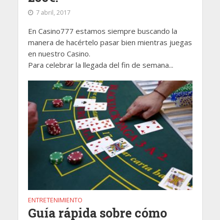
7 abril, 2017
En Casino777 estamos siempre buscando la
manera de hacértelo pasar bien mientras juegas
en nuestro Casino.
Para celebrar la llegada del fin de semana...
ENTRETENIMIENTO
Guía rápida sobre cómo