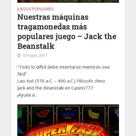
JUEGOS POPULARES
Nuestras máquinas
tragamonedas más
populares juego – Jack the
Beanstalk
10 mayo, 2017
“Todo lo difícil debe intentarse mientras sea
fácil”
Lao-tsé (570 a.C. – 490 a.C.) Filósofo chino
Jack and the Beanstalk en Casino777
¡Ayuda a...