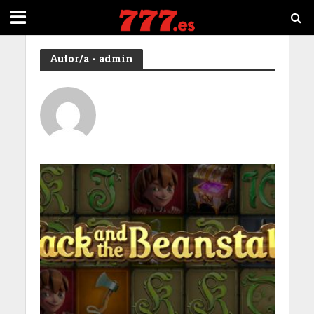
Autor/a - admin