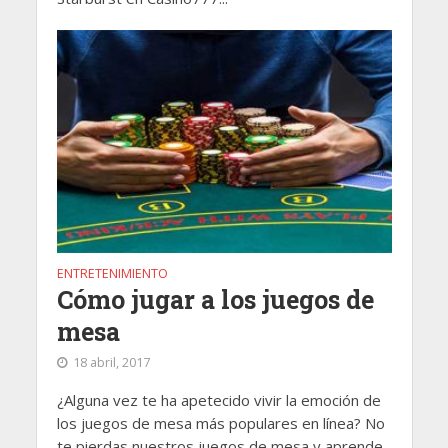
ENTRETENIMIENTO
Cómo jugar a los juegos de
mesa
18 abril, 2017
¿Alguna vez te ha apetecido vivir la emoción de
los juegos de mesa más populares en línea? No
te pierdas nuestros juegos de mesa y aprende