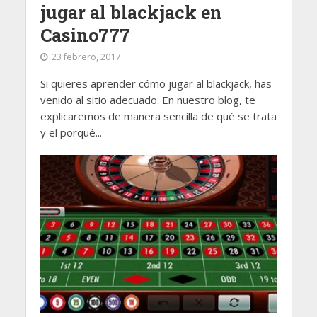
jugar al blackjack en
Casino777
23 febrero, 2017
Si quieres aprender cómo jugar al blackjack, has
venido al sitio adecuado. En nuestro blog, te
explicaremos de manera sencilla de qué se trata
y el porqué...