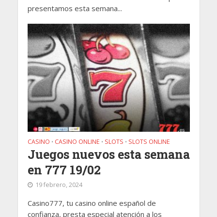
presentamos esta semana...
CASINO
CASINO ONLINE
SLOTS
SLOTS ONLINE
•
•
•
Juegos nuevos esta semana
en 777 19/02
19 febrero, 2024
Casino777, tu casino online español de
confianza, presta especial atención a los