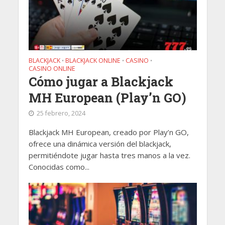
BLACKJACK
BLACKJACK ONLINE
CASINO
•
•
•
CASINO ONLINE
Cómo jugar a Blackjack
MH European (Play’n GO)
25 febrero, 2024
Blackjack MH European, creado por Play’n GO,
ofrece una dinámica versión del blackjack,
permitiéndote jugar hasta tres manos a la vez.
Conocidas como...