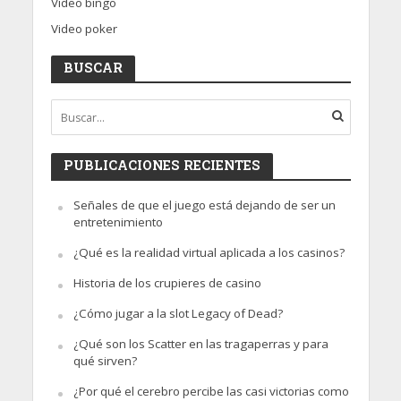
Video bingo
Video poker
BUSCAR
PUBLICACIONES RECIENTES
Señales de que el juego está dejando de ser un
entretenimiento
¿Qué es la realidad virtual aplicada a los casinos?
Historia de los crupieres de casino
¿Cómo jugar a la slot Legacy of Dead?
¿Qué son los Scatter en las tragaperras y para
qué sirven?
¿Por qué el cerebro percibe las casi victorias como