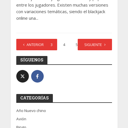
entre los jugadores. Existen muchas versiones
con variaciones temáticas, siendo el blackjack
online una...
1
ANTERIOR
2
3
4
5
SIGUIENTE
…
66
SÍGUENOS
CATEGORÍAS
Año Nuevo chino
Avión
Bingo