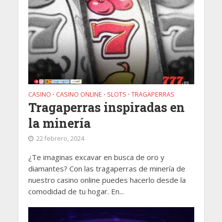
CASINO
CASINO ONLINE
SLOTS
TRAGAPERRAS
•
•
•
Tragaperras inspiradas en
la minería
22 febrero, 2024
¿Te imaginas excavar en busca de oro y
diamantes? Con las tragaperras de minería de
nuestro casino online puedes hacerlo desde la
comodidad de tu hogar. En...