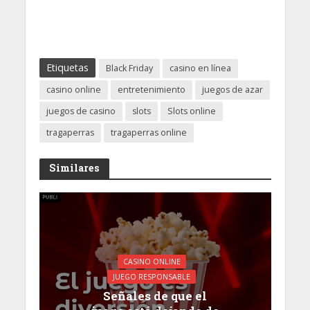
Etiquetas
Black Friday
casino en línea
casino online
entretenimiento
juegos de azar
juegos de casino
slots
Slots online
tragaperras
tragaperras online
Similares
CASINO ONLINE
JUEGO RESPONSABLE
Señales de que el