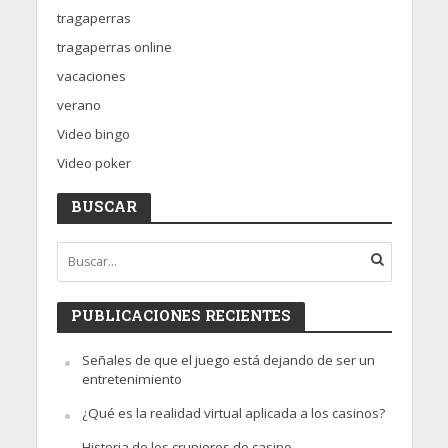
tragaperras
tragaperras online
vacaciones
verano
Video bingo
Video poker
BUSCAR
PUBLICACIONES RECIENTES
Señales de que el juego está dejando de ser un
entretenimiento
¿Qué es la realidad virtual aplicada a los casinos?
Historia de los crupieres de casino