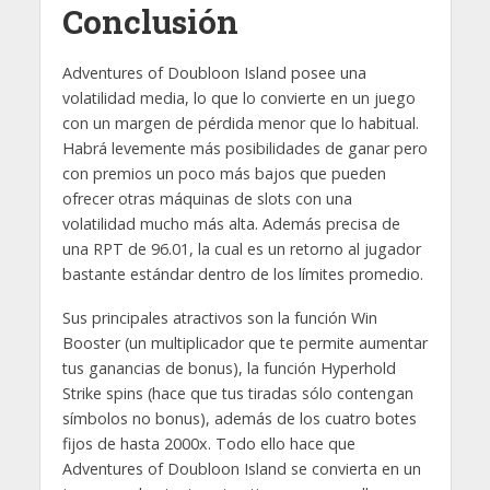
Conclusión
Adventures of Doubloon Island posee una
volatilidad media, lo que lo convierte en un juego
con un margen de pérdida menor que lo habitual.
Habrá levemente más posibilidades de ganar pero
con premios un poco más bajos que pueden
ofrecer otras máquinas de slots con una
volatilidad mucho más alta. Además precisa de
una RPT de 96.01, la cual es un retorno al jugador
bastante estándar dentro de los límites promedio.
Sus principales atractivos son la función Win
Booster (un multiplicador que te permite aumentar
tus ganancias de bonus), la función Hyperhold
Strike spins (hace que tus tiradas sólo contengan
símbolos no bonus), además de los cuatro botes
fijos de hasta 2000x. Todo ello hace que
Adventures of Doubloon Island se convierta en un