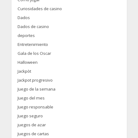
Curiosidades de casino
Dados
Dados de casino
deportes
Entretenimiento
Gala de los Oscar
Halloween
Jackpòt
Jackpot progresivo
Juego de la semana
Juego del mes
Juego responsable
Juego seguro
juegos de azar
Juegos de cartas