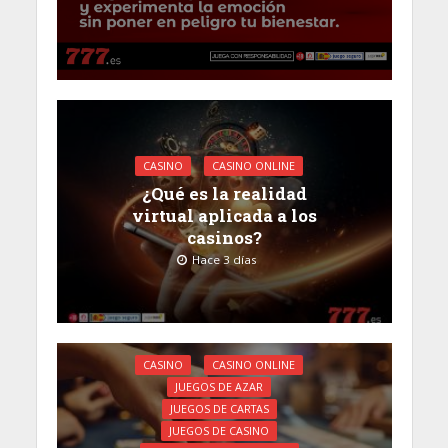
CASINO
CASINO ONLINE
¿Qué es la realidad
virtual aplicada a los
casinos?
Hace 3 días
CASINO
CASINO ONLINE
JUEGOS DE AZAR
JUEGOS DE CARTAS
JUEGOS DE CASINO