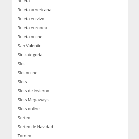
Ruleta
Ruleta americana
Ruleta en vivo
Ruleta europea
Ruleta online
San Valentín
Sin categoría
Slot
Slot online
Slots
Slots de invierno
Slots Megaways
Slots online
Sorteo
Sorteo de Navidad
Torneo