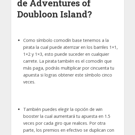
de Adventures of
Doubloon Island?
Como símbolo comodín base tenemos a la
pirata la cual puede aterrizar en los barriles 1×1,
1×2 y 1×3, esto puede suceder en cualquier
carrete. La pirata también es el comodín que
más paga, podrás multiplicar por cincuenta tu
apuesta si logras obtener este símbolo cinco
veces.
También puedes elegir la opción de win
booster la cual aumentará tu apuesta en 1.5
veces por cada giro que realices. Por otra
parte, los premios en efectivo se duplican con