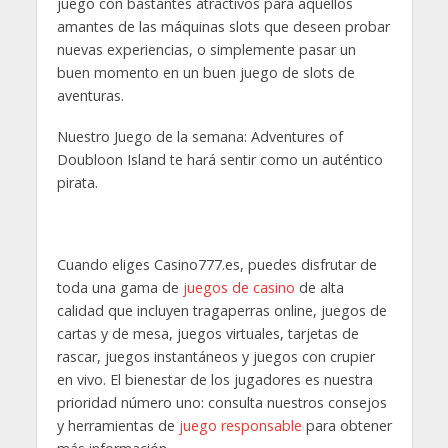
juego con bastantes atractivos para aquellos
amantes de las máquinas slots que deseen probar
nuevas experiencias, o simplemente pasar un
buen momento en un buen juego de slots de
aventuras.
Nuestro Juego de la semana: Adventures of
Doubloon Island te hará sentir como un auténtico
pirata.
Cuando eliges Casino777.es, puedes disfrutar de
toda una gama de
juegos de casino
de alta
calidad que incluyen tragaperras online, juegos de
cartas y de mesa, juegos virtuales, tarjetas de
rascar, juegos instantáneos y juegos con crupier
en vivo. El bienestar de los jugadores es nuestra
prioridad número uno: consulta nuestros consejos
y herramientas de
juego responsable
para obtener