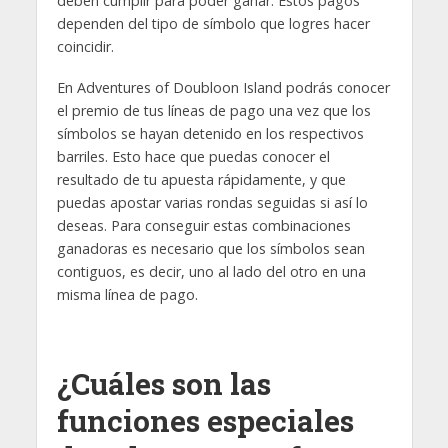
deben cumplir para poder ganar. Estos pagos
dependen del tipo de símbolo que logres hacer
coincidir.
En Adventures of Doubloon Island podrás conocer
el premio de tus líneas de pago una vez que los
símbolos se hayan detenido en los respectivos
barriles. Esto hace que puedas conocer el
resultado de tu apuesta rápidamente, y que
puedas apostar varias rondas seguidas si así lo
deseas. Para conseguir estas combinaciones
ganadoras es necesario que los símbolos sean
contiguos, es decir, uno al lado del otro en una
misma línea de pago.
¿Cuáles son las
funciones especiales