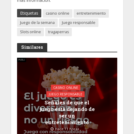
más información.
Etiquetas
casino online
entretenimiento
Juego de la semana
Juego responsable
Slots online
tragaperras
Similares
CASINO ONLINE
JUEGO RESPONSABLE
Señales de que el
juego está dejando de
ser un
entretenimiento
Hace 11 horas