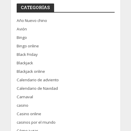
CATEGORÍAS
Año Nuevo chino
Avión
Bingo
Bingo online
Black Friday
Blackjack
Blackjack online
Calendario de adviento
Calendario de Navidad
Carnaval
casino
Casino online
casinos por el mundo
Cómo jugar