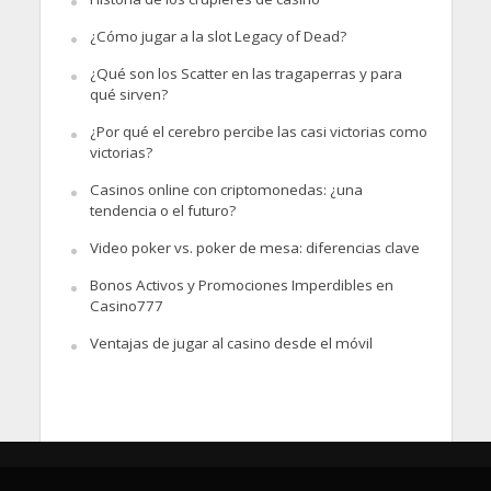
¿Cómo jugar a la slot Legacy of Dead?
¿Qué son los Scatter en las tragaperras y para
qué sirven?
¿Por qué el cerebro percibe las casi victorias como
victorias?
Casinos online con criptomonedas: ¿una
tendencia o el futuro?
Video poker vs. poker de mesa: diferencias clave
Bonos Activos y Promociones Imperdibles en
Casino777
Ventajas de jugar al casino desde el móvil