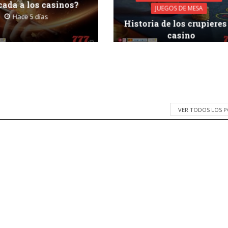
cada a los casinos?
JUEGOS DE MESA
Hace 5 días
Historia de los crupieres
casino
Hace 1 semana
VER TODOS LOS 