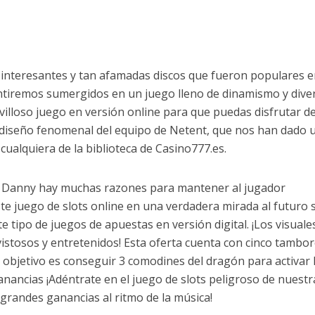
 interesantes y tan afamadas discos que fueron populares e
entiremos sumergidos en un juego lleno de dinamismo y diver
illoso juego en versión online para que puedas disfrutar d
e diseño fenomenal del equipo de Netent, que nos han dado 
cualquiera de la biblioteca de Casino777.es.
o Danny hay muchas razones para mantener al jugador
ste juego de slots online en una verdadera mirada al futuro
 tipo de juegos de apuestas en versión digital. ¡Los visuale
vistosos y entretenidos! Esta oferta cuenta con cinco tambor
u objetivo es conseguir 3 comodines del dragón para activar 
anancias ¡Adéntrate en el juego de slots peligroso de nuestr
 grandes ganancias al ritmo de la música!