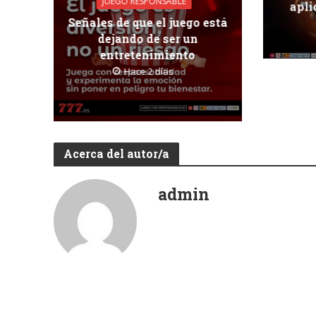
JUEGO RESPONSABLE
apli
Señales de que el juego está
dejando de ser un
entretenimiento
Hace 2 días
Acerca del autor/a
admin