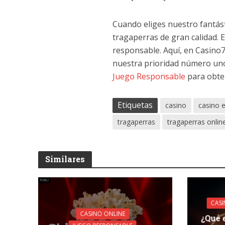
Cuando eliges nuestro fantás
tragaperras de gran calidad. E
responsable. Aquí, en Casino7
nuestra prioridad número uno
Juego Responsable
para obte
Etiquetas
casino
casino e
tragaperras
tragaperras onlin
Similares
CAS
CASINO ONLINE
¿Qué e