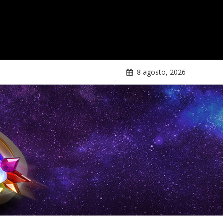
8 agosto, 2026