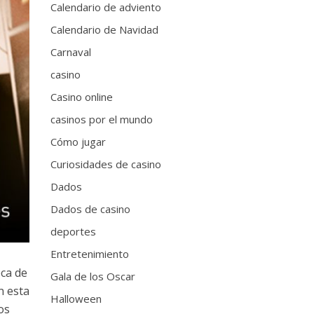
Calendario de adviento
Calendario de Navidad
Carnaval
casino
Casino online
casinos por el mundo
Cómo jugar
Curiosidades de casino
Dados
Dados de casino
deportes
Entretenimiento
ca de
Gala de los Oscar
n esta
Halloween
os