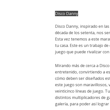
Disco Danny
Disco Danny, inspirado en las
década de los setenta, nos s
Esta vez tenemos a este marav
tu casa. Este es un trabajo d
juego que puede rivalizar con 
Mirando más de cerca a Disc
entretenido, convirtiendo a e
cómo deben ser diseñados este
este juego son maravillosos, 
veinticinco líneas de juego. T
distintos multiplicadores de g
galería, para poder así lograr