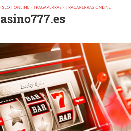
•
SLOT ONLINE
•
TRAGAPERRAS
•
TRAGAPERRAS ONLINE
asino777.es