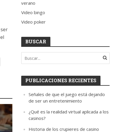
verano
Video bingo
Video poker
 ser
el
BUSCAR
PUBLICACIONES RECIENTES
Señales de que el juego está dejando
de ser un entretenimiento
¿Qué es la realidad virtual aplicada a los
casinos?
Historia de los crupieres de casino