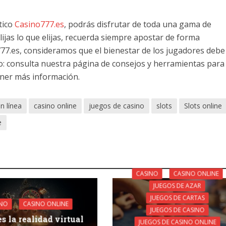
tico
Casino777.es
, podrás disfrutar de toda una gama de
lijas lo que elijas, recuerda siempre apostar de forma
77.es, consideramos que el bienestar de los jugadores debe
: consulta nuestra página de consejos y herramientas para 
ner más información.
n línea
casino online
juegos de casino
slots
Slots online
e
CASINO
CASINO ONLINE
JUEGOS DE AZAR
JUEGOS DE CARTAS
INO
CASINO ONLINE
JUEGOS DE CASINO
s la realidad virtual
JUEGOS DE CASINO ONLINE