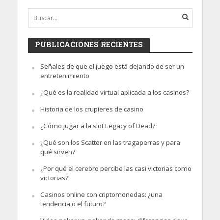
PUBLICACIONES RECIENTES
Señales de que el juego está dejando de ser un
entretenimiento
¿Qué es la realidad virtual aplicada a los casinos?
Historia de los crupieres de casino
¿Cómo jugar a la slot Legacy of Dead?
¿Qué son los Scatter en las tragaperras y para
qué sirven?
¿Por qué el cerebro percibe las casi victorias como
victorias?
Casinos online con criptomonedas: ¿una
tendencia o el futuro?