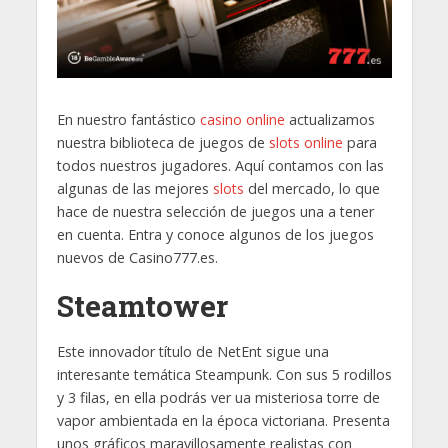
En nuestro fantástico
casino online
actualizamos
nuestra biblioteca de juegos de
slots online
para
todos nuestros jugadores. Aquí contamos con las
algunas de las mejores
slots
del mercado, lo que
hace de nuestra selección de juegos una a tener
en cuenta. Entra y conoce algunos de los juegos
nuevos de Casino777.es.
Steamtower
Este innovador título de NetEnt sigue una
interesante temática Steampunk. Con sus 5 rodillos
y 3 filas, en ella podrás ver ua misteriosa torre de
vapor ambientada en la época victoriana. Presenta
unos gráficos maravillosamente realistas con