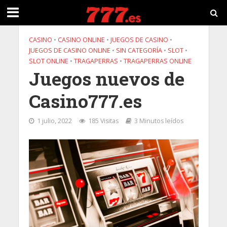
CASINO
•
CASINO ONLINE
•
JUEGOS DE CASINO
•
JUEGOS DE CASINO ONLINE
•
SIN CATEGORÍA
•
SLOT
•
SLOT ONLINE
•
TRAGAPERRAS
•
TRAGAPERRAS ONLINE
Juegos nuevos de
Casino777.es
1 julio, 2022
185 Visitas
3 Minutos leídos