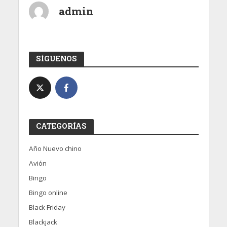
admin
SÍGUENOS
CATEGORÍAS
Año Nuevo chino
Avión
Bingo
Bingo online
Black Friday
Blackjack