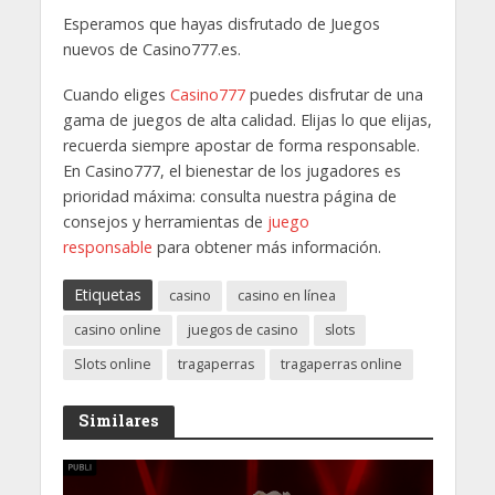
Esperamos que hayas disfrutado de Juegos
nuevos de Casino777.es.
Cuando eliges
Casino777
puedes disfrutar de una
gama de juegos de alta calidad. Elijas lo que elijas,
recuerda siempre apostar de forma responsable.
En Casino777, el bienestar de los jugadores es
prioridad máxima: consulta nuestra página de
consejos y herramientas de
juego
responsable
para obtener más información.
Etiquetas
casino
casino en línea
casino online
juegos de casino
slots
Slots online
tragaperras
tragaperras online
Similares