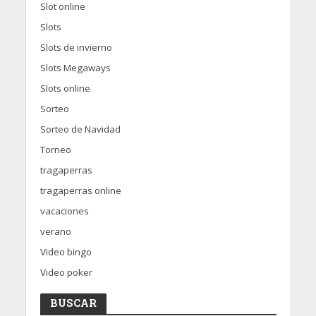
Slot online
Slots
Slots de invierno
Slots Megaways
Slots online
Sorteo
Sorteo de Navidad
Torneo
tragaperras
tragaperras online
vacaciones
verano
Video bingo
Video poker
BUSCAR