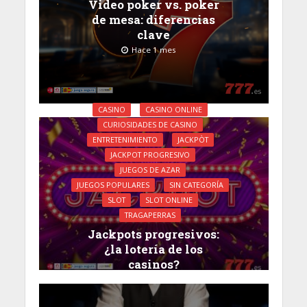
Video poker vs. poker
de mesa: diferencias
clave
Hace 1 mes
CASINO
CASINO ONLINE
CURIOSIDADES DE CASINO
ENTRETENIMIENTO
JACKPÒT
JACKPOT PROGRESIVO
JUEGOS DE AZAR
JUEGOS POPULARES
SIN CATEGORÍA
SLOT
SLOT ONLINE
TRAGAPERRAS
Jackpots progresivos:
¿la lotería de los
casinos?
Hace 2 meses