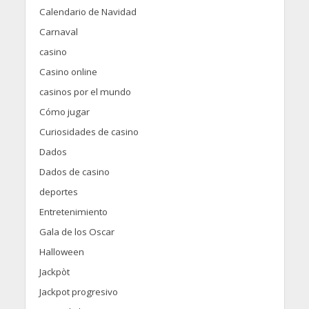
Calendario de Navidad
Carnaval
casino
Casino online
casinos por el mundo
Cómo jugar
Curiosidades de casino
Dados
Dados de casino
deportes
Entretenimiento
Gala de los Oscar
Halloween
Jackpòt
Jackpot progresivo