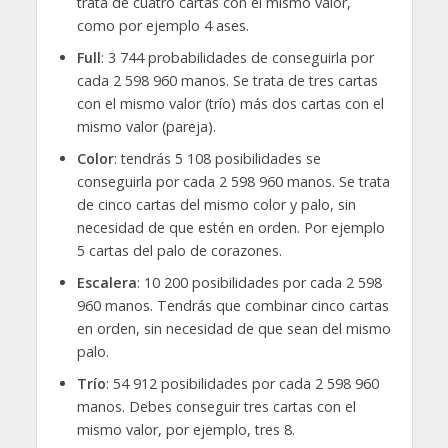
trata de cuatro cartas con el mismo valor,
como por ejemplo 4 ases.
Full
: 3 744 probabilidades de conseguirla por
cada 2 598 960 manos. Se trata de tres cartas
con el mismo valor (trío) más dos cartas con el
mismo valor (pareja).
Color
: tendrás 5 108 posibilidades se
conseguirla por cada 2 598 960 manos. Se trata
de cinco cartas del mismo color y palo, sin
necesidad de que estén en orden. Por ejemplo
5 cartas del palo de corazones.
Escalera
: 10 200 posibilidades por cada 2 598
960 manos. Tendrás que combinar cinco cartas
en orden, sin necesidad de que sean del mismo
palo.
Trío
: 54 912 posibilidades por cada 2 598 960
manos. Debes conseguir tres cartas con el
mismo valor, por ejemplo, tres 8.