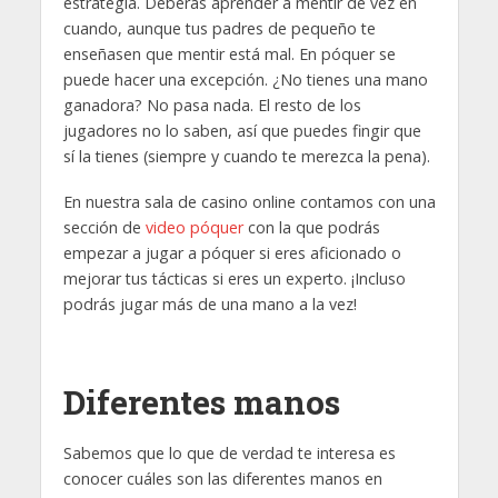
estrategia. Deberás aprender a mentir de vez en
cuando, aunque tus padres de pequeño te
enseñasen que mentir está mal. En póquer se
puede hacer una excepción. ¿No tienes una mano
ganadora? No pasa nada. El resto de los
jugadores no lo saben, así que puedes fingir que
sí la tienes (siempre y cuando te merezca la pena).
En nuestra sala de casino online contamos con una
sección de
video póquer
con la que podrás
empezar a jugar a póquer si eres aficionado o
mejorar tus tácticas si eres un experto. ¡Incluso
podrás jugar más de una mano a la vez!
Diferentes manos
Sabemos que lo que de verdad te interesa es
conocer cuáles son las diferentes manos en