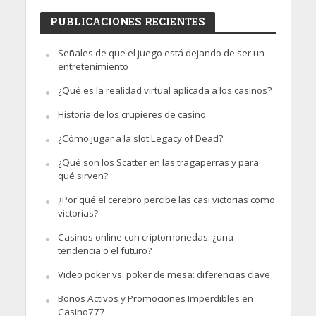
PUBLICACIONES RECIENTES
Señales de que el juego está dejando de ser un
entretenimiento
¿Qué es la realidad virtual aplicada a los casinos?
Historia de los crupieres de casino
¿Cómo jugar a la slot Legacy of Dead?
¿Qué son los Scatter en las tragaperras y para
qué sirven?
¿Por qué el cerebro percibe las casi victorias como
victorias?
Casinos online con criptomonedas: ¿una
tendencia o el futuro?
Video poker vs. poker de mesa: diferencias clave
Bonos Activos y Promociones Imperdibles en
Casino777