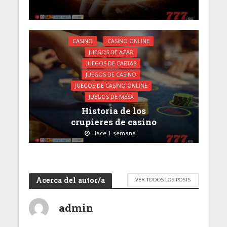
CASINO
CASINO ONLINE
JUEGOS DE AZAR
JUEGOS DE CARTAS
JUEGOS DE CASINO
JUEGOS DE CASINO ONLINE
JUEGOS DE MESA
Historia de los
crupieres de casino
Hace 1 semana
Acerca del autor/a
VER TODOS LOS POSTS
admin