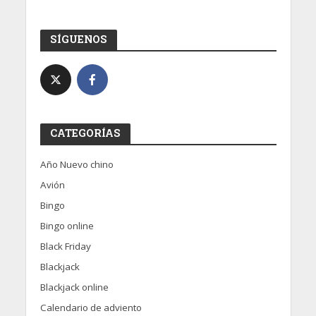
SÍGUENOS
CATEGORÍAS
Año Nuevo chino
Avión
Bingo
Bingo online
Black Friday
Blackjack
Blackjack online
Calendario de adviento