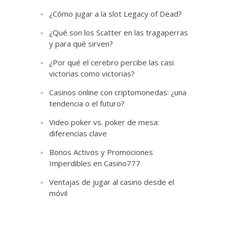
¿Cómo jugar a la slot Legacy of Dead?
¿Qué son los Scatter en las tragaperras
y para qué sirven?
¿Por qué el cerebro percibe las casi
victorias como victorias?
Casinos online con criptomonedas: ¿una
tendencia o el futuro?
Video poker vs. poker de mesa:
diferencias clave
Bonos Activos y Promociones
Imperdibles en Casino777
Ventajas de jugar al casino desde el
móvil