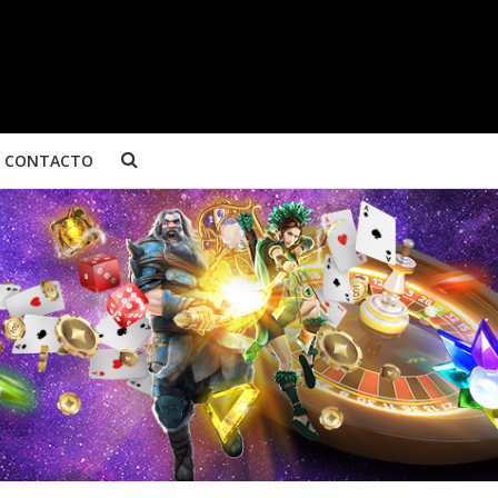
CONTACTO