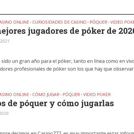
ASINO ONLINE
CURIOSIDADES DE CASINO
PÓQUER
VIDEO POK
•
•
•
ejores jugadores de póker de 202
 2021
 sido un gran año para el póker, tanto en línea como en vivo
dores profesionales de póker son los que hay que observar
ASINO ONLINE
CÓMO JUGAR
PÓQUER
VIDEO POKER
•
•
•
 de póquer y cómo jugarlas
 2020
pre decimos en Casino777, es muy importante estar infor