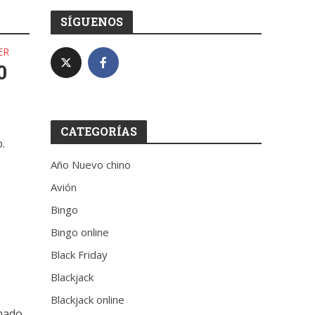
SÍGUENOS
ER
0
CATEGORÍAS
.
Año Nuevo chino
Avión
Bingo
Bingo online
Black Friday
Blackjack
Blackjack online
mado