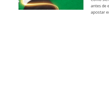
antes de 
apostar en