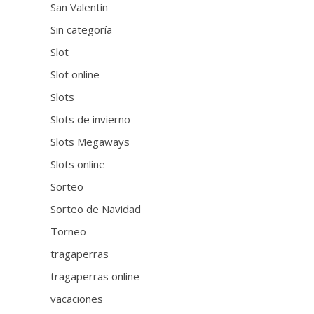
San Valentín
Sin categoría
Slot
Slot online
Slots
Slots de invierno
Slots Megaways
Slots online
Sorteo
Sorteo de Navidad
Torneo
tragaperras
tragaperras online
vacaciones